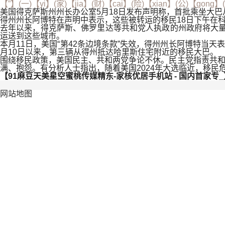
【”】(一)【yi】(家)【jia】(财)【cai】(险)【xian】(公)【gong】
美国得克萨斯州州长办公室5月18日发布声明称，首批乘坐大
得州州长阿博特在声明中表示，这些被转运的移民18日下午在
去年以来，得克萨斯、佛罗里达等共和党人执政的州政府将大量
运送到这些城市。
本月11日，美国“第42条边境条款”失效，得州州长阿博特当
月10日以来，第三辆从得州抵达哈里斯住宅附近的移民大巴。
围绕移民政策，美国民主、共和两党争论不休。民主党指责共和党
满、抱怨。有分析人士指出，随着美国2024年大选临近，移民
【91麻豆天美星空蜜桃传媒精东-家核优居手机站 - 国内首家专_
网站地图