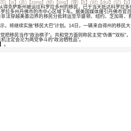
(司)【si】(总)【zong】(经)【jing】(理)【li】(对)【dui】(记)【j
巴从得克萨斯州被运往科罗拉多州的移民，已于当天抵达科罗拉
科罗拉多州丹佛市的市中心区域下车。据美国媒体援引丹佛市官员
非法穿越美墨边界的移民分批转运至华盛顿、纽约、芝加哥、费
天表示，将继续实施“移民大巴”计划。14日，一辆来自得州的移
把移民当作“政治棋子”。共和党方面则称民主党“伪善”“双标
危机注定会沦为两党争斗的“政治牺牲品”。
】
。