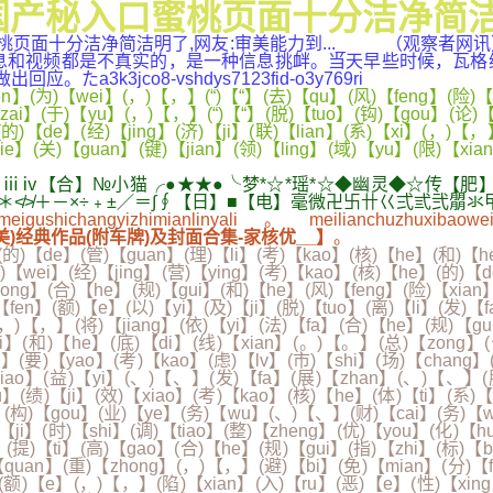
产秘入口蜜桃页面十分洁净简洁明了
蜜桃页面十分洁净简洁明了,网友:审美能力到..._ （观察者
的消息和视频都是不真实的，是一种信息挑衅。当天早些时候，瓦
3jco8-vshdys7123fid-o3y769ri
(为)【wei】(，)【，】(“)【“】(去)【qu】(风)【feng】(险)【xia
ai】(于)【yu】(，)【，】(“)【“】(脱)【tuo】(钩)【gou】(论)【l
的)【de】(经)【jing】(济)【ji】(联)【lian】(系)【xi】(，)【，】
ie】(关)【guan】(键)【jian】(领)【ling】(域)【yu】(限)【xi
合】№小猫╭●★★●╰梦*☆*瑶*☆◆幽灵◆☆传【肥】〒￠￡※♀
-√$*&#※＊≮≯＋－×÷﹢±／＝∫∮【日】■【电】毫微卍卐卄巜弍弎弐朤
ichangyizhimianlinyali。meilianchuzhuxibaoweierz
)经典作品(附车牌)及封面合集-家核优__】
。
】(的)【de】(管)【guan】(理)【li】(考)【kao】(核)【he】(和)【h
为)【wei】(经)【jing】(营)【ying】(考)【kao】(核)【he】(的)
【kong】(合)【he】(规)【gui】(和)【he】(风)【feng】(险)【xi
fen】(额)【e】(以)【yi】(及)【ji】(脱)【tuo】(离)【li】(发)【f
(，)【，】(将)【jiang】(依)【yi】(法)【fa】(合)【he】(规)【g
i】(和)【he】(底)【di】(线)【xian】(。)【。】(总)【zong】(公
】(要)【yao】(考)【kao】(虑)【lv】(市)【shi】(场)【chang】
xiao】(益)【yi】(、)【、】(发)【fa】(展)【zhan】(、)【、】(
】(绩)【ji】(效)【xiao】(考)【kao】(核)【he】(体)【ti】(系)
ji】(构)【gou】(业)【ye】(务)【wu】(、)【、】(财)【cai】(务)【
ji】(时)【shi】(调)【tiao】(整)【zheng】(优)【you】(化)【hu
)【ti】(高)【gao】(合)【he】(规)【gui】(指)【zhi】(标)【bia
【quan】(重)【zhong】(，)【，】(避)【bi】(免)【mian】(分)【
】(额)【e】(，)【，】(陷)【xian】(入)【ru】(恶)【e】(性)【xing