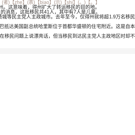
i】(者)【zhe】(表)【biao】(示)【shi】(。)【。】
多州。这意味着，得州扩大了转运移民的目的地。
的消息，这批移民共41人，其中有7人是儿童。
城等民主党人主政城市。去年至今，仅得州就将超1.9万名移民
民大巴抵达美国副总统哈里斯位于首都华盛顿的住宅附近。这是自本
”，在移民问题上说漂亮话，但当移民到达民主党人主政地区时却不