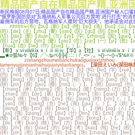
精品国产自在精品国产精,亚洲国
新民晚报08月07日:精品国产自在精品国产精,亚洲国产秘入口
“俄罗斯国防部对‘瓦格纳私人军事公司后方营地’进行打击”
雇佣军的后方营地，瓦格纳军人遭到“巨大损失”，他承诺会对此做出回应。たa3k
#####☠(布)【bu】(斯)【si】(特)【te】(洛)【luo】(认)【ren】
(的)【de】(主)【zhu】(要)【yao】(区)【qu】(别)【bie】(在)【z
(切)【qie】(断)【duan】(与)【yu】(中)【zhong】(国)【guo】(
(则)【ze】(是)【shi】(要)【yao】(在)【zai】(一)【yi】(些)【x
【hua】(合)【he】(作)【zuo】(。)【。】
【新】ⅴⅵⅶⅷⅸⅹⅰⅱⅲⅳ【华】a【社】ⅴⅵⅶⅷⅸⅹⅰⅱⅲⅳ【
▂★σ弧№々【6】╱╲tμべ╬╠╣∷:﹗/'_<>`,·。≈{}~～()
zishangzhoumeilianchutiaoguojiaxizhihou，meigush
tamenyujijinnianhaihuijiaxiyidaoliangci。
【深田えいみ(深田咏美
(“)【“】(要)【yao】(建)【jian】(立)【li】(科)【ke】(学)【xue
(内)【nei】(控)【kong】(执)【zhi】(行)【xing】(作)【zuo】(
(摒)【bing】(弃)【qi】(忽)【hu】(视)【shi】(内)【nei】(控)
(拼)【pin】(规)【gui】(模)【mo】(、)【、】(抢)【qiang】(份)【
【chang】(承)【cheng】(受)【shou】(能)【neng】(力)【li】
【zhan】(的)【de】(基)【ji】(本)【ben】(前)【qian】(提)【t
【kao】(核)【he】(指)【zhi】(标)【biao】(时)【shi】(，)【，
【yao】(将)【jiang】(合)【he】(规)【gui】(、)【、】(效)【
【deng】(指)【zhi】(标)【biao】(，)【，】(纳)【na】(入)【ru
【jia】(强)【qiang】(对)【dui】(分)【fen】(支)【zhi】(机)【
(细)【xi】(化)【hua】(管)【guan】(控)【kong】(，)【，】(及)【
【de】(考)【kao】(核)【he】(方)【fang】(案)【an】(，)【，】(提
(指)【zhi】(标)【biao】(的)【de】(考)【kao】(核)【he】(权)
(拼)【pin】(抢)【qiang】(市)【shi】(场)【chang】(份)【fen