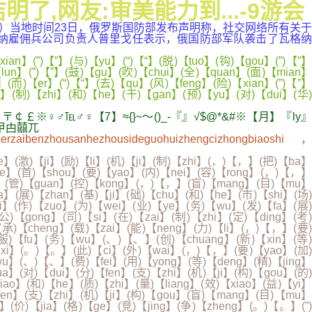
,网友:审美能力到...-9游会
网讯）当地时间23日，俄罗斯国防部发布声明称，社交网络所有关于
格纳雇佣兵公司负责人普里戈任表示，俄国防部军队袭击了瓦格纳
n】(”)【”】(与)【yu】(“)【“】(脱)【tuo】(钩)【gou】(”)【”】
un】(”)【”】(鼓)【gu】(吹)【chui】(全)【quan】(面)【mian】
(而)【er】(“)【“】(去)【qu】(风)【feng】(险)【xian】(”)【”】
an】(制)【zhi】(和)【he】(干)【gan】(预)【yu】(对)【dui】(华)
♂℡♂♀【7】≈{}~～()_-『』√$@*&#※【月】『ly』
氺曱甴囍兀
aibenzhousanhezhousideguohuizhengcizhongbiaoshi，
e】(激)【ji】(励)【li】(机)【ji】(制)【zhi】(，)【，】(把)【ba】
【de】(首)【shou】(要)【yao】(内)【nei】(容)【rong】(，)【，】
an】(管)【guan】(控)【kong】(，)【，】(盲)【mang】(目)【mu】
a】(展)【zhan】(基)【ji】(础)【chu】(和)【he】(市)【shi】(场)
ui】(作)【zuo】(为)【wei】(业)【ye】(务)【wu】(发)【fa】(展)
)【gong】(司)【si】(在)【zai】(制)【zhi】(定)【ding】(考)
(承)【cheng】(载)【zai】(能)【neng】(力)【li】(，)【，】(要)
服)【fu】(务)【wu】(、)【、】(创)【chuang】(新)【xin】(等)
【xi】(。)【。】(此)【ci】(外)【wai】(，)【，】(要)【yao】(加)
wu】(、)【、】(费)【fei】(用)【yong】(等)【deng】(精)【jing】
a】(对)【dui】(分)【fen】(支)【zhi】(机)【ji】(构)【gou】(的)
o】(和)【he】(质)【zhi】(量)【liang】(效)【xiao】(益)【yi】
fen】(支)【zhi】(机)【ji】(构)【gou】(盲)【mang】(目)【mu】
】(价)【jia】(格)【ge】(竞)【jing】(争)【zheng】(。)【。】(”)