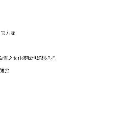
版官方版
萌白酱之女仆装我也好想抓把
无遮挡