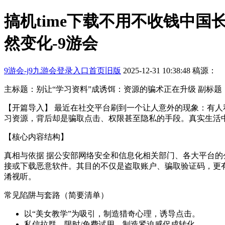
搞机time下载不用不收钱中国
然变化-9游会
9游会-j9九游会登录入口首页旧版
2025-12-31 10:38:48
稿源：
主标题：别让“学习资料”成诱饵：资源的骗术正在升级 副标
【开篇导入】 最近在社交平台刷到一个让人意外的现象：有人
习资源，背后却是骗取点击、权限甚至隐私的手段。真实生活
【核心内容结构】
真相与依据 据公安部网络安全和信息化相关部门、各大平台的
接或下载恶意软件。其目的不仅是盗取账户、骗取验证码，更
淆视听。
常见陷阱与套路（简要清单）
以“美女教学”为吸引，制造猎奇心理，诱导点击。
私信拉群、限时/免费试用，制造紧迫感促成转化。