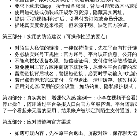
要求下载未知app、授予设备权限，背后可能安放木马或
使用短链接或伪装成正规学习资源，隐藏真实网址。
提供“示范视频/样张”后，引导付费订阅或会员升级。
描述真实度看起来很高，但来源不明、缺乏官方验证。
第三部分：实用的防范建议（可操作性强的要点）
对陌生人私信的链接，一律保持谨慎，先在平台内打开链
务必核实账号正规性：官方账号、平台认证信息、公开的
不随意授权设备权限、短信验证码、支付信息等敏感信息
避免使用非官方应用商店下载软件，尽量在平台自带的应
留意链接背后域名，警惕短链接，必要时手动输入j9九
若已点击但未完成支付，立即退出、清理缓存、修改相关
启用浏览器/应用的安全设置，如防钓鱼、隐私保护模式
第四部分：真实案例，增强代入感 案例一：小李在视频平台看
停止操作，随即通过平台举报入口向官方客服咨询。平台随后冻
了一个看起来无害的应用，结果账户被绑定到陌生支付通道。
第五部分：应对措施与官方渠道
如遇可疑内容，先在原平台退出、屏蔽对话，保存聊天记