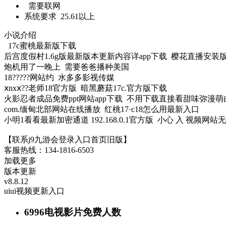
需要联网
系统要求
25.61以上
小说介绍
17c蜜桃最新版下载
后宫度假村1.6g版最新版本更新内容详app下载 樱花直播安装
炮机用了一晚上 需要爸爸播种美国
18?????网站约 水多多影视传媒
ⅹnxⅹ??老师18官方版 暗黑蘑菇17c.官方版下载
火影忍者成品免费ppt网站app下载 不用下载直接看甜味弥漫
com.缅甸北部网站在线播放 红桃17·c18怎么用最新入口
小明1看看最新加密通道 192.168.0.1官方版 小心 入 视频网站
【联系j9九游会登录入口首页旧版】
客服热线：134-1816-6503
加载更多
版本更新
v8.8.12
uiui视频更新入口
6996电视影片免费人数