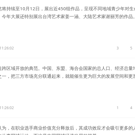
持续至10月12日，展出近450组作品，呈现不同地域青少年对生
。今年大展还特别展出台湾艺术家姜一涵、大陆艺术家谢丽芳的作品
11:26:02
3
5
区域开放的典范。中国、东盟、海合会国家的总人口、经济总量
之一，把三方市场充分联通起来，就能催生更为巨大的发展空间和更
应。中国同东盟已全面完成自贸区3.0版升级谈判，期待早日完成同
谈判，促进三边贸易水平提升。我们要坚定扩大区域开放，努力把三
个资源、技术、人才等更加高效流通，贸易、投资等更加自由便利的
分释放开放发展的强大效能。
11:26:02
1
4
，在职业选手商业价值充分释放后，其成功效应才会吸引更多的