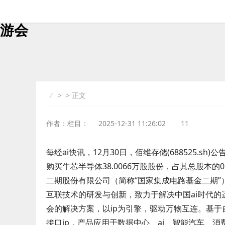
时刻快讯佰维存？储海南南佰算拟以20
游会
> > 正文
作者：栏目：
2025-12-31 11:26:02
11
每经ai快讯，12月30日，佰维存储(688525.
购买牛芯半导体38.0066万股股份，占其总股本的
二期股份有限公司（简称“国家集成电路基金二期”）
互联技术的研发与创新，致力于解决中国ai时代
会的解决方案，以ip为引擎，驱动万物互连。基于自
接口ip，产品应用于数据中心、ai、智能汽车、