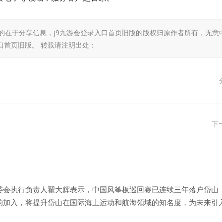
的在于分享信息，j9九游会登录入口首页旧版的版权归原作者所有，无意
口首页旧版。 转载请注明出处：
下
执行负责人翟大辉表示，中国风筝板巡回赛已连续三年落户岱山
的加入，将提升岱山在国际海上运动和航海领域的知名度，为未来引
赛事奠定基础。(完)