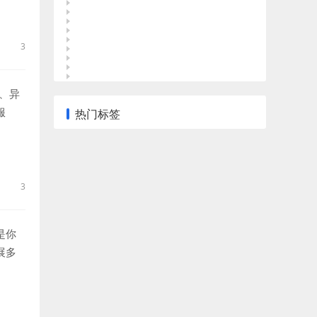
3
、异
服
热门标签
缘。
3
是你
展多
责任与