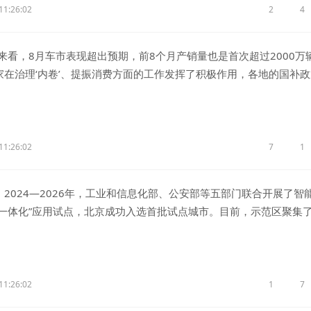
11:26:02
2
4
看，8月车市表现超出预期，前8个月产销量也是首次超过2000万
家在治理‘内卷’、提振消费方面的工作发挥了积极作用，各地的国补
人消费贷款财政贴息等政策及时出台，企业新车型投放热情较高，综
车总体运行平稳。根据我们进行的企业调研，不少车企对于今年下半
看好，正积极地进行提前准备。”陈士华说。
11:26:02
7
1
024—2026年，工业和信息化部、公安部等五部门联合开展了智
云一体化”应用试点，北京成功入选首批试点城市。目前，示范区聚集了
试车企，落地了八大自动驾驶场景，累计为超过1000台车辆发放了
驾驶累计测试里程突破3800万公里，占全国总测试里程的四分之一
11:26:02
1
7