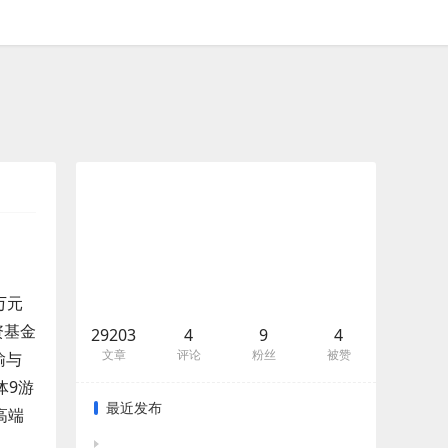
国家大基金持有后者676%股权 -9
万元
资基金
29203
4
9
4
文章
评论
粉丝
被赞
输与
体9游
最近发布
高端