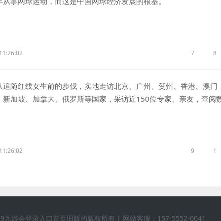
年从事网球运动，而这是中国网球经济发展的根基。
11:26:02
7
8
随红线女生前的步伐，实地走访北京、广州、贺州、香港、澳门
、新加坡、加拿大、俄罗斯等国家，采访近150位专家、亲友，查阅
字资料、大量图片和影像资料。许多从未公开的照片、影像资料都在
。这一影片展现岭南文化的底蕴与魅力，吸引更多人了解红线女、了
11:26:02
9
1
韵网 j9九游会登录入口首页旧版的版权所有 | 网站客服：157-5552-0041