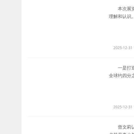
本次展览将
理解和认识
2025-12-31 
一是打造跨
全球约四分
著的规模效
的自贸协定
区构建成一
大市场，充
2025-12-31 
曾文莉认为