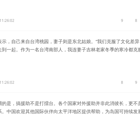
11:26:02
9
8
，自己来自台湾桃园，妻子则是东北姑娘。“我们克服了文化差异
走到一起。作为一名台湾南部人，我连妻子吉林老家冬季的寒冷都克
舞台上，江旭帆用东北话鼓励两岸青年大胆追爱，构建起跨越两岸的情
11:26:02
8
9
是，搞援助不是打擂台。各个国家对外援助并非此消彼长，更不
系。中国欢迎其他国际伙伴向太平洋地区提供帮助，为岛国可持续发
正需要填补的“真空”，不是地缘政治的权谋算计，而是全球治理中的