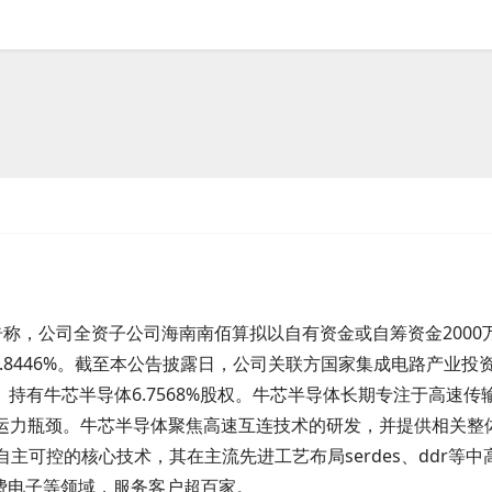
00万元受让牛芯半导体38万!股股份
sh)公告称，公司全资子公司海南南佰算拟以自有资金或自筹资金2000
0.8446%。截至本公告披露日，公司关联方国家集成电路产业投
持有牛芯半导体6.7568%股权。牛芯半导体长期专注于高速传
的运力瓶颈。牛芯半导体聚焦高速互连技术的研发，并提供相关整
主可控的核心技术，其在主流先进工艺布局serdes、ddr等中
消费电子等领域，服务客户超百家。