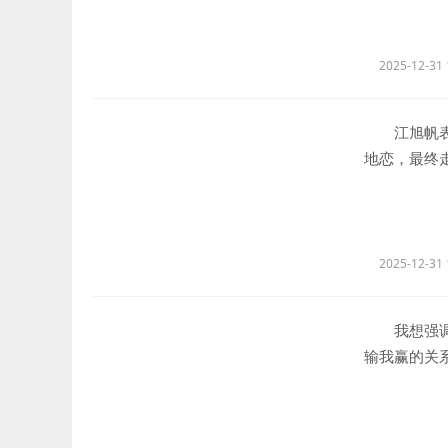
2025-12-31 
江旭帆表示
地恋，最终
了。”站在
2025-12-31 
我想强调的
输我赢的关
作贡献。真
担当。