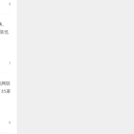
8
辆。
政策也
合因
年市
7
能网联
35家
测试通
以上。
8