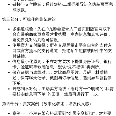
链接与支付跳转：通过短链/二维码引导进入伪装页面完
成收款。
第三部分：可操作的防范建议
多渠道核验：先在j9九游会登录入口首页旧版官网或平
台自带的商家页查看营业执照、商家信息和真实评价，
避免仅凭对话判断可信度。
使用官方支付路径：所有交易尽量走平台自带的支付入
口或官方提示的支付通道，拒绝陌生短信或邮件中的支
付链接。
信息最小化原则：不在对方要求下提供身份证号、银行
卡、验证码等敏感信息，默认“先不提供”再判断。
保存证据与离线对比：对比商品图片、尺码、材质描
述，保存聊天记录、截图与订单信息，遇到异常就暂停
下单。
若感到不对劲，主动卖方退线：给对方一个明确的“我需
要核实信息再下单”的回复，然后再进行下一步。
第四部分：真实案例（故事化叙述，增强代入感）
案例一：小琳在某布料店看到“会员专享折扣”，对方要