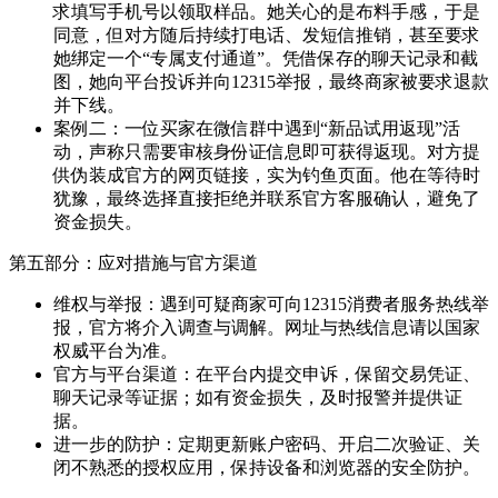
求填写手机号以领取样品。她关心的是布料手感，于是
同意，但对方随后持续打电话、发短信推销，甚至要求
她绑定一个“专属支付通道”。凭借保存的聊天记录和截
图，她向平台投诉并向12315举报，最终商家被要求退款
并下线。
案例二：一位买家在微信群中遇到“新品试用返现”活
动，声称只需要审核身份证信息即可获得返现。对方提
供伪装成官方的网页链接，实为钓鱼页面。他在等待时
犹豫，最终选择直接拒绝并联系官方客服确认，避免了
资金损失。
第五部分：应对措施与官方渠道
维权与举报：遇到可疑商家可向12315消费者服务热线举
报，官方将介入调查与调解。网址与热线信息请以国家
权威平台为准。
官方与平台渠道：在平台内提交申诉，保留交易凭证、
聊天记录等证据；如有资金损失，及时报警并提供证
据。
进一步的防护：定期更新账户密码、开启二次验证、关
闭不熟悉的授权应用，保持设备和浏览器的安全防护。