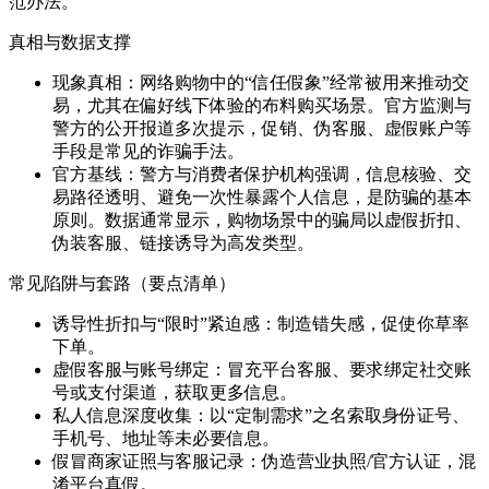
范办法。
真相与数据支撑
现象真相：网络购物中的“信任假象”经常被用来推动交
易，尤其在偏好线下体验的布料购买场景。官方监测与
警方的公开报道多次提示，促销、伪客服、虚假账户等
手段是常见的诈骗手法。
官方基线：警方与消费者保护机构强调，信息核验、交
易路径透明、避免一次性暴露个人信息，是防骗的基本
原则。数据通常显示，购物场景中的骗局以虚假折扣、
伪装客服、链接诱导为高发类型。
常见陷阱与套路（要点清单）
诱导性折扣与“限时”紧迫感：制造错失感，促使你草率
下单。
虚假客服与账号绑定：冒充平台客服、要求绑定社交账
号或支付渠道，获取更多信息。
私人信息深度收集：以“定制需求”之名索取身份证号、
手机号、地址等未必要信息。
假冒商家证照与客服记录：伪造营业执照/官方认证，混
淆平台真假。