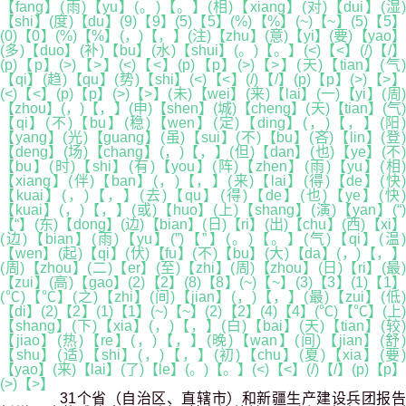
【fang】(雨)【yu】(。)【。】(相)【xiang】(对)【dui】(湿)
【shi】(度)【du】(9)【9】(5)【5】(%)【%】(~)【~】(5)【5】
(0)【0】(%)【%】(，)【，】(注)【zhu】(意)【yi】(要)【yao】
(多)【duo】(补)【bu】(水)【shui】(。)【。】(<)【<】(/)【/】
(p)【p】(>)【>】(<)【<】(p)【p】(>)【>】(天)【tian】(气)
【qi】(趋)【qu】(势)【shi】(<)【<】(/)【/】(p)【p】(>)【>】
(<)【<】(p)【p】(>)【>】(未)【wei】(来)【lai】(一)【yi】(周)
【zhou】(，)【，】(申)【shen】(城)【cheng】(天)【tian】(气)
【qi】(不)【bu】(稳)【wen】(定)【ding】(，)【，】(阳)
【yang】(光)【guang】(虽)【sui】(不)【bu】(吝)【lin】(登)
【deng】(场)【chang】(，)【，】(但)【dan】(也)【ye】(不)
【bu】(时)【shi】(有)【you】(阵)【zhen】(雨)【yu】(相)
【xiang】(伴)【ban】(，)【，】(来)【lai】(得)【de】(快)
【kuai】(，)【，】(去)【qu】(得)【de】(也)【ye】(快
【kuai】(，)【，】(或)【huo】(上)【shang】(演)【yan】(“)
【“】(东)【dong】(边)【bian】(日)【ri】(出)【chu】(西)【xi】
(边)【bian】(雨)【yu】(”)【”】(。)【。】(气)【qi】(温)
【wen】(起)【qi】(伏)【fu】(不)【bu】(大)【da】(，)【，】
(周)【zhou】(二)【er】(至)【zhi】(周)【zhou】(日)【ri】(最)
【zui】(高)【gao】(2)【2】(8)【8】(~)【~】(3)【3】(1)【1】
(℃)【℃】(之)【zhi】(间)【jian】(，)【，】(最)【zui】(低)
【di】(2)【2】(1)【1】(~)【~】(2)【2】(4)【4】(℃)【℃】(上)
【shang】(下)【xia】(，)【，】(白)【bai】(天)【tian】(较)
【jiao】(热)【re】(，)【，】(晚)【wan】(间)【jian】(舒)
【shu】(适)【shi】(，)【，】(初)【chu】(夏)【xia】(要)
【yao】(来)【lai】(了)【le】(。)【。】(<)【<】(/)【/】(p)【p】
(>)【>】
31个省（自治区、直辖市）和新疆生产建设兵团报告