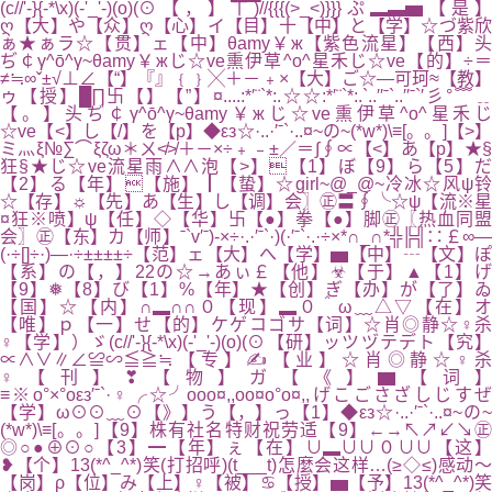
(c//'-}{-*\x)(-'_'-)(o)(⊙【，】ㄒ)//{{{(>_<)}}}ぷ▂▃▅【是】
ღ【大】や【众】ღ【心】イ【目】十【中】と【学】☆づ紫欣
ぁ★ぁラ☆【贯】ェ【中】θamy￥ж【紫色流星】【西】头
ぢ￠γ^ō^γ~θamy￥жじ☆ve熏伊草^o^星禾じ☆ve【的】÷＝
≠≒∞ˇ±√⊥∠【“】『』﹛﹜╳＋－﹢×【大】ご☆—可珂≈【教】
ゥ【授】█∏卐【】【”】¤....:*′¨`*:.☆☆:*′¨`*:.`..′′ˉ`..′′ˉ`′彡°﹌﹎
【。】头ぢ￠γ^ō^γ~θamy￥жじ☆ve熏伊草^o^星禾じ
☆ve【<】し【/】を【p】◆εз☆·..·′ˉ`·..¤~の~(*w*)\≡[。。]【>】
ミ灬ξ№∑⌒ξζω＊ㄨ≮≯＋－×÷﹢﹣±／＝∫∮∝【<】あ【p】★§
狂§★じ☆ve流星雨∧∧泡【>】【1】ぼ【9】ら【5】だ
【2】る【年】【施】┃【蛰】☆girl~@_@~冷冰☆风ψ铃
☆【存】☼【先】あ【生】し【调】会〗㊣〓∮╰☆ψ【流※星
¤狂※喷】ψ【任】◇【华】卐【●】拳【●】脚㊣〖热血同盟
会〗㊣【东】カ【师】ˉ`v′ˉ)-×÷·.·′ˉ`·)(·′ˉ`·.·÷×*∩_∩*╬╠╣∷￡∞—
(·÷[]÷·)—·÷±±±±÷【范】ェ【大】へ【学】▅【中】┄【文】ぽ
【系】の【，】22の☆→あぃ￡【他】☣【于】▲【1】げ
【9】❅【8】び【1】%【年】★【创】ぎ【办】が【了】ゐ
【国】☆【内】∩▂∩∩０【现】▂０＾ω﹏△▽【在】オ
【唯】ｐ【一】せ【的】ケゲコゴサ【词】☆肖◎静☆♀杀
♀【学】）ゞ(c//'-}{-*\x)(-'_'-)(o)(⊙【研】ッツヅテデト【究】
∝∧∨∥∠≌∽≦≧≒【专】✍【业】☆肖◎静☆♀杀
♀【刊】❣【物】ガ【《】▆【词
≡※o°×°oεз′ˉ`·♀╭☆╯ooo¤,,oo¤o°o¤,,げこごさざしじすぜ
【学】ω⊙⊙﹏⊙【》】う【，】っ【1】◆εз☆·..·′ˉ`·..¤~の~
(*w*)\≡[。。]【9】株有社名特财祝劳适【9】←→↖↗↙↘㊣
◎○●⊕⊙○【3】━【年】ぇ【在】∪▂∪∪０∪∪【这】
❥【个】13(*^_^*)笑(打招呼)(t___t)怎麼会这样…(≥◇≤)感动～
【岗】ρ【位】み【上】♀【被】♋【授】▅【予】13(*^_^*)笑