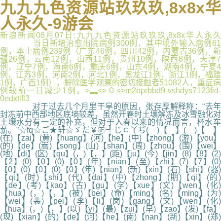
九九九色资源站玖玖玖,8x8x华
人永久-9游会
新浪新闻08月07日:九九九色资源站玖玖玖,8x8x华人永久
当日新增治愈出院病例300例，其中境外输入病例61
例，本土病例239例（广东46例，四川42例，内蒙古36例，新
疆26例，云南12例，山西11例，贵州10例，陕西8例，天津7
例，辽宁7例，海南6例，重庆6例，山东4例，湖南4例，宁夏4
例，江苏3例，河南2例，河北1例，黑龙江1例，浙江1例，福建
1例，广西1例），解除医学观察的密切接触者51082人，重症病
例较前一日减少1例。≥▂≤≥０≤≥m2oprbbd9-vshdys7123fid-
0edxtlfl3
对于过去几个月里干旱的原因，张存厚解释称：“去年
封冻前中西部地区底墒较差，虽然开春时土壤解冻及冰雪融化对
土壤水分有一定的补充，但对于入春以来的情况而言，杯水车
薪。”☆fq☆ご★轩☆ゞだ￥㊣╃じ￠丫ぢ( )【 】( )【 】
(在)【zai】(黄)【huang】(河)【he】(中)【zhong】(游)【you】
(的)【de】(嵩)【song】(山)【shan】(周)【zhou】(围)【wei】
(地)【di】(区)【qu】(，)【，】(距)【ju】(今)【jin】(8)【8】(2)
【2】(0)【0】(0)【0】(年)【nian】(至)【zhi】(7)【7】(0)
【0】(0)【0】(0)【0】(年)【nian】(新)【xin】(石)【shi】(器)
【qi】(时)【shi】(代)【dai】(中)【zhong】(期)【qi】(的)
【de】(考)【kao】(古)【gu】(学)【xue】(文)【wen】(化)
【hua】(，)【，】(被)【bei】(命)【ming】(名)【ming】(为)
【wei】(裴)【pei】(李)【li】(岗)【gang】(文)【wen】(化)
【hua】(，)【，】(以)【yi】(最)【zui】(早)【zao】(发)【fa】
(现)【xian】(的)【de】(河)【he】(南)【nan】(新)【xin】(郑)