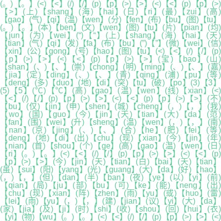
(。)【。】(<)【<】(/)【/】(p)【p】(>)【>】(<)【<】(p)【p】(>)
【>】(上)【shang】(海)【hai】(日)【ri】(最)【zui】(高)
【gao】(气)【qi】(温)【wen】(分)【fen】(布)【bu】(图)【tu】
(。)【。】(本)【ben】(文)【wen】(图)【tu】(片)【pian】(均)
【jun】(为)【wei】(“)【“】(上)【shang】(海)【hai】(天)
【tian】(气)【qi】(发)【fa】(布)【bu】(”)【”】(微)【wei】(信)
【xin】(公)【gong】(号)【hao】(图)【tu】(<)【<】(/)【/】(p)
【p】(>)【>】(<)【<】(p)【p】(>)【>】(宝)【bao】(山)
【shan】(、)【、】(崇)【chong】(明)【ming】(、)【、】(嘉)
【jia】(定)【ding】(、)【、】(青)【qing】(浦)【pu】(等)
【deng】(多)【duo】(地)【di】(突)【tu】(破)【po】(3)【3】
(5)【5】(℃)【℃】(高)【gao】(温)【wen】(线)【xian】(<)
【<】(/)【/】(p)【p】(>)【>】(<)【<】(p)【p】(>)【>】(不)
【bu】(仅)【jin】(申)【shen】(城)【cheng】(，)【，】(我)
【wo】(国)【guo】(今)【jin】(天)【tian】(大)【da】(范)
【fan】(围)【wei】(升)【sheng】(温)【wen】(，)【，】(南)
【nan】(京)【jing】(、)【、】(合)【he】(肥)【fei】(等)
【deng】(地)【di】(出)【chu】(现)【xian】(今)【jin】(年)
【nian】(首)【shou】(个)【ge】(高)【gao】(温)【wen】(日)
【ri】(。)【。】(<)【<】(/)【/】(p)【p】(>)【>】(<)【<】(p)
【p】(>)【>】(今)【jin】(天)【tian】(白)【bai】(天)【tian】
(虽)【sui】(阳)【yang】(光)【guang】(大)【da】(好)【hao】
(，)【，】(但)【dan】(半)【ban】(夜)【ye】(以)【yi】(前)
【qian】(局)【ju】(部)【bu】(可)【ke】(能)【neng】(出)
【chu】(现)【xian】(阵)【zhen】(雨)【yu】(或)【huo】(雷)
【lei】(雨)【yu】(，)【，】(建)【jian】(议)【yi】(大)【da】
(家)【jia】(及)【ji】(时)【shi】(收)【shou】(回)【hui】(衣)
【yi】(物)【wu】(。)【。】(<)【<】(/)【/】(p)【p】(>)【>】(<)