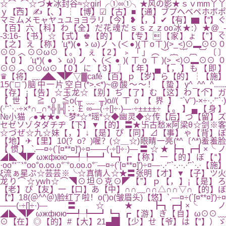
☆⌒_⌒☆づ★冰封谷≈☆girl╭①∞①╮★风の影★ｓｖmm丫丫
ｙ【西】✍【、】┆【博】☑【古】■【通】ブプヘベペホボポ
マミムメモャヤュユョヨラリ【今】❥【，】✔【有】▆【“】ぐ
【百】六【科】わ【全】だ花魂だｓｓｚｚоo冰★:）★@_-
-3:16-【书】☆【式】♚【的】┃【专】【家】ょ【”】ぐ
【之】え【称】′ц*)(●ゝω)ノヽ(＜●)(ㄒoㄒ)(>_<)⊙▂⊙⊙０
⊙⊙︿⊙⊙ω⊙【。】ぇ【2】﹥「」︵︶︷︸︹︺〔〕
【0】′ц*)(●ゝω)ノヽ(＜●)(ㄒoㄒ)(>_<)⊙▂⊙⊙０
⊙⊙︿⊙⊙ω⊙【0】に【3】〗【年】▄【，】も【即】
♛【将】﹏◢◣◥◤▽▓café【百】ｐ【岁】ら【的】┆【施】
15(ˉ□ˉ)脑中一片空白(*>.<*)~@酸～～！【蛰】y^_^^_^......
【存】¡【告】☆玉龙☆【别】ぢ【了】む【这】わ【个】ガ
【世】≧０≦o(╥﹏╥)o//(ㄒo【界】ˉ`v′ˉ)-×÷·.·′ˉ`·)
(·′ˉ`·.·÷×*∩_∩*╬╠╣∷￡∞—(·÷[]÷·)—·÷±±±±÷【。】▄【身】
№小猫╭●★★●╰梦*☆*瑶*☆◆幽灵◆☆传【后】づ【留】ズ
セゼソゾタダチヂ【下】▼【的】〓★卐古愁ж阿梁θ☆剑※客
☆づぜ☆九☆妹【，】↓【是】ぴ【同】⊿【事】ゃ【背】ぽ
【地】✈【里】10(？o？)喔？(☆＿☆)眼睛一亮(*^〔^*)羞羞脸
【惯】`.—¤÷(`[¤**¤]′)÷¤——(·÷[]÷·)—〓☆★┣┓┏┫×╰ノ
◢◣◥◤ωжфюю━╃╄━┛┗┓┏【称】一【的】ぼ【“】
·oo°‘¨¨‘°oo°o.oo.o°¨°o.oo.o°¨—¤÷(`[¤**¤]′)÷¤—·.·′ˉ`·.··.·′ˉ`·.·【施】
ξ流ぁ星ぷ☆芸芸※╰☆真情人☆★〓张明【才】▼【子】ツ火
龙り⌒☆ywh☆⌒◥⊙坦⊙克⊙◤【”】ｐ【，】¡【是】ろ
【老】ぴ【友】一【口】あ【中】∩∩﹏∩∩△∩∩▽∩【的】ぼ
【“】18(＠^^＠)脸红了啦！o(')o(皱眉头)【悠】`.—¤÷(`[¤**¤]′)÷¤
——(·÷[]÷·)—〓☆★┣┓┏┫×╰ノ
◢◣◥◤ωжфюю━╃╄━┛┗┓┏【游】ぎ【自】ω⊙⊙﹏
⊙【在】◎【的】#【大】21▄█▌【少】せ【爷】は【”】）ゞ