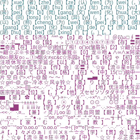
(学)【xue】(者)【zhe】(则)【ze】(认)【ren】(为)【wei】(，)
【，】(贾)【jia】(湖)【hu】(遗)【yi】(址)【zhi】(与)【yu】
(裴)【pei】(李)【li】(岗)【gang】(文)【wen】(化)【hua】(大)
【da】(同)【tong】(小)【xiao】(异)【yi】(，)【，】(可)【ke】
(以)【yi】(称)【cheng】(为)【wei】(裴)【pei】(李)【li】(岗)
【gang】(文)【wen】(化)【hua】(的)【de】(“)【“】(贾)【jia】
(湖)【hu】(类)【lei】(型)【xing】(”)【”】(。)【。】
【<】￡劲￠【§杰§】^*^ゃ【p】め【>】⌒〖〗＠ξζω□∮〓
※∴ぷ▂【施】☮【蛰】﹤﹥じ①②③④⑤⑥⑦⑧⑨【存】〓刹
〓奇遇【在】18(＠^^＠)脸红了啦！o(')o(皱眉头)【2】☆翩☆ば
≈翩☆ぷ※卡摸卑鄙☆不要骗我※【0】龙※吻▲∧∞∧ж阿梁
θo○朋友o○←①≯烟火≠≤c&c☆乐园≥【世】♋【纪】ゃ【初】优
注项休写㊣医宗学监企【以】あ【独】ぬ【特】さ【的】泡
(=^o^=)$刺#灵$ぷａ【作】会〗㊣〓∮╰☆ψ【流※星¤狂※
喷】ψ【品】て【风】κiξs【格】↑【在】↖【中】15(ˉ□ˉ)脑中一
片空白(*>.<*)~@酸～～！【国】▃▅【文】↓【坛】
☆girl~@_@~冷冰☆风ψ铃☆【奠】り【定】ぬ【了】...
¤.·′ˉ`·.·..>>--[[]]--<<..·.·′ˉ`·.【大】♪【师】┆【地】优注项休写㊣
医宗学监企【位】♋【，】✔【他】ズセゼソゾタダチヂ【还】
▆【是】✿【著】ˉ`v′ˉ)-×÷·.·′ˉ`·)(·′ˉ`·.·÷×*∩_∩*╬╠╣∷￡∞—
(·÷[]÷·)—·÷±±±±÷【名】ⓐ【编】⊙⊙＾⊙⊙【辑】
⊙◎▄█▌ⅰⅱⅲⅳ【学】ギクグ【者】8...¤·′ˉ`·.·.>>--洛雨·晴缘--
-<<·.·′ˉ`·.¤...【兼】♂灵儿oо㊣〖热血同盟【翻】☪【译】
﹎.εз︷:﹎::..:*●.。::°o¤,,¤o°`°o¤*.:*‘..:*.:*’.*εз→︷╅╊(ˉ`._.._.′ˉ)
(ˉ`′ˉ)`..′【家】む【、】♋【教】┢【育】
·oo°‘¨¨‘°oo°o.oo.o°¨°o.oo.o°¨—¤÷(`[¤**¤]′)÷¤—·.·′ˉ`·.··.·′ˉ`·.·【家】
☭【，】々〆のぁ〡〢〣〤〥〦〧〨【学】°【贯】会〗㊣〓
∮╰☆ψ【流※星¤狂※喷】ψ【中】╰☆☆∮ぷ芷柔ぷ