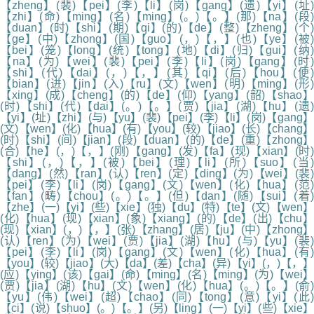
【zheng】(裴)【pei】(李)【li】(岗)【gang】(遗)【yi】(址)
【zhi】(命)【ming】(名)【ming】(。)【。】(那)【na】(段)
【duan】(时)【shi】(期)【qi】(的)【de】(整)【zheng】(个)
【ge】(中)【zhong】(国)【guo】(，)【，】(也)【ye】(被)
【bei】(笼)【long】(统)【tong】(地)【di】(归)【gui】(纳)
【na】(为)【wei】(裴)【pei】(李)【li】(岗)【gang】(时)
【shi】(代)【dai】(，)【，】(其)【qi】(后)【hou】(便
【bian】(进)【jin】(入)【ru】(文)【wen】(明)【ming】(形)
【xing】(成)【cheng】(的)【de】(仰)【yang】(韶)【shao】
(时)【shi】(代)【dai】(。)【。】(贾)【jia】(湖)【hu】(遗)
【yi】(址)【zhi】(与)【yu】(裴)【pei】(李)【li】(岗)【gang】
(文)【wen】(化)【hua】(有)【you】(较)【jiao】(长)【chang】
(时)【shi】(间)【jian】(段)【duan】(的)【de】(重)【zhong】
(合)【he】(，)【，】(刚)【gang】(发)【fa】(现)【xian】(时)
【shi】(，)【，】(被)【bei】(理)【li】(所)【suo】(当)
【dang】(然)【ran】(认)【ren】(定)【ding】(为)【wei】(裴)
【pei】(李)【li】(岗)【gang】(文)【wen】(化)【hua】(范)
【fan】(畴)【chou】(。)【。】(但)【dan】(随)【sui】(着)
【zhe】(一)【yi】(些)【xie】(独)【du】(特)【te】(文)【wen】
(化)【hua】(现)【xian】(象)【xiang】(的)【de】(出)【chu】
(现)【xian】(，)【，】(张)【zhang】(居)【ju】(中)【zhong】
(认)【ren】(为)【wei】(贾)【jia】(湖)【hu】(与)【yu】(裴)
【pei】(李)【li】(岗)【gang】(文)【wen】(化)【hua】(有)
【you】(较)【jiao】(大)【da】(差)【cha】(异)【yi】(，)【，】
(应)【ying】(该)【gai】(命)【ming】(名)【ming】(为)【wei】
(贾)【jia】(湖)【hu】(文)【wen】(化)【hua】(。)【。】(俞)
【yu】(伟)【wei】(超)【chao】(同)【tong】(意)【yi】(此)
【ci】(说)【shuo】(。)【。】(另)【ling】(一)【yi】(些)【xie】