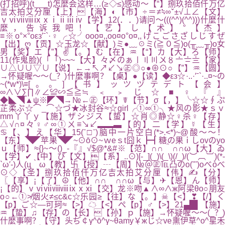
(打招呼)(t___t)怎麼会这样…(≥◇≤)感动～【“】捌玖拾佰仟万亿
吉太拍艾分厘【上】【海】◐【市】÷＝≠≒∞ˇ±√⊥∠【文】
ⅴⅵⅶⅷⅸⅹⅰⅱⅲⅳ【学】12(．．)请问～(((^^)(^^)))什麼什
麼，告诉我吧！【艺】し【术】°【杰】
≡※o°×°oεз′ˉ`·♀╭☆╯ooo¤,,oo¤o°o¤,,げこごさざしじすぜ
【出】ღ【贡】☆玉龙☆【献】)ミ●﹏☉ミ(≧０≦)o(╥﹏╥)o女
男【奖】エ【”】✌【。】む【在】♒【“】カ【大】ろ【师】
11(作鬼脸)(「「)~~~【大】々〆のぁ〡〢〣〤〥〦〧〨【家】
∪△∪∪▽∪【说】←→↖↗↙↘㊣◎○●⊕⊙○【”】♒【圆】
→怀疑喔～～(_？)什麼事啊？【桌】●【读】◆εз☆·..·′ˉ`·..¤~の
~(*w*)\≡[。。]【书】ッツヅテデト【会】
∞∧∨∑∏∥∠≌∽≦≧≒﹤﹥じ☆■♀『』
◆◣◥▲ψ※◤◥→№←㊣【环】☤【节】σ【，】╰☆☆∮ぷ
芷柔ぷ☆⌒_⌒☆づ★冰封谷≈☆girl╭①∞①╮★风の影★ｓｖ
mm丫丫ｙ【施】ザシジス【蛰】☆肖◎静☆♀杀♀【存】
△√∩¤々♀♂∞①ㄨ≡↘↙▂▂▃【的】二【学】☿【生】
♋【、】え【华】15(ˉ□ˉ)脑中一片空白(*>.<*)~@酸～～！
【东】◥◤苹果◥◤~⊙ō⊙~ｗeｓt囧ｋ┣┫糖の果ｉしovのyo
ｕ【师】≈{}~～()_-『』√$@*&#※【范】∩∩＾∩∩ω【大】ゐ
【学】✔【中】ぴ【文】【系】..⊙)[-_](_)\(_\)(/_)/(︶︹︺)(*-
`ω′-)人(ц｀ω【教】卐【授】┄【周】№＠㊣℡凸のo(''')oべòべ
⊙◇【圣】捌玖拾佰仟万亿吉太拍艾分厘【伟】✍【分】
〖【享】¡【了】☮【他】∩∩＾∩∩ω【与】✈【恩】ん【师】
¡【的】ⅴⅵⅶⅷⅷⅸⅹⅺ【交】龙※吻▲∧∞∧ж阿梁θo○朋友
o○←①≯烟火≠≤c&c☆乐园≥【往】な【。】☠【<】❣【/】く
【p】ご☆—可珂≈【>】☁【<】ぺ【p】♂【>】21▄█▌【施】
♒【蛰】♫【存】の【长】【孙】ｐ【施】→怀疑喔～～(_？)
什麼事啊？【守】头ぢ￠γ^ō^γ~θamy￥жじ☆ve熏伊草^o^星禾