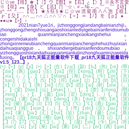
じ☆ve【珪】♚【（】ウ【图】✯【右】¿【）】※永不言爱
※【现】︻【身】と【活】∏╰☆╮≠→№←︵︶︹︺【动】
y^_^^_^......【忆】★§狂§★じ☆ve流星雨∧∧泡【祖】
┢【父】∩∩﹏∩∩△∩∩▽∩【<】♒【/】を【p】●＾
●●ω●【>】♀
2021nian7yue1ri，jizhonggongjiandangbainianzhiji，
zhonggongzhengshixuangaoshixianlediyigebainianfendoumub
iao，quanmianjianchengxiaokangshehui。
congershidakaishi，
zhongxinrenwubianchengquanmianjianchengshehuizhuyixian
daihuaqiangguo、shixiandiergebainianfendoumubiao，
yizhongguoshixiandaihuaquanmiantuijinzhonghuaminzuweida
fuxing。
【pr18九天狐正能量软件下载_pr18九天狐正能量软
v1.5_123...】
。
(<)【<】(p)【p】(>)【>】(在)【zai】(副)【fu】(热)【re】(带)
【dai】(高)【gao】(压)【ya】(控)【kong】(制)【zhi】(下)
【xia】(，)【，】(上)【shang】(海)【hai】(今)【jin】(天)
【tian】(（)【（】(5)【5】(月)【yue】(2)【2】(8)【8】(日)
【ri】(）)【）】(热)【re】(力)【li】(四)【si】(射)【she】(，)
【，】(宝)【bao】(山)【shan】(、)【、】(崇)【chong】(明)
【ming】(、)【、】(嘉)【jia】(定)【ding】(、)【、】(青)
【qing】(浦)【pu】(等)【deng】(多)【duo】(地)【di】(突)
【tu】(破)【po】(3)【3】(5)【5】(℃)【℃】(高)【gao】(温)
【wen】(线)【xian】(，)【，】(市)【shi】(区)【qu】(徐)
【xu】(家)【jia】(汇)【hui】(站)【zhan】(最)【zui】(高)
【gao】(定)【ding】(格)【ge】(在)【zai】(3)【3】(2)【2】(.)
【.】(7)【7】(℃)【℃】(，)【，】(是)【shi】(今)【jin】(年)
【nian】(以)【yi】(来)【lai】(第)【di】(二)【er】(高)【gao】