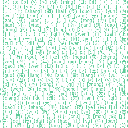
【<】(p)【p】(>)【>】(明)【ming】(日)【ri】(（)【（】(5)
【5】(月)【yue】(2)【2】(9)【9】(日)【ri】(）)【）】(，)
【，】(上)【shang】(海)【hai】(多)【duo】(云)【yun】(为)
【wei】(主)【zhu】(，)【，】(阳)【yang】(光)【guang】(在)
【zai】(线)【xian】(，)【，】(风)【feng】(力)【li】(减)
【jian】(小)【xiao】(，)【，】(南)【nan】(到)【dao】(东)
【dong】(南)【nan】(风)【feng】(3)【3】(~)【~】(4)【4】(级)
【ji】(，)【，】(气)【qi】(温)【wen】(再)【zai】(上)
【shang】(一)【yi】(台)【tai】(阶)【jie】(：)【：】(最)
【zui】(低)【di】(气)【qi】(温)【wen】(2)【2】(4)【4】(℃)
【℃】(，)【，】(最)【zui】(高)【gao】(可)【ke】(达)【da】
(3)【3】(4)【4】(或)【huo】(3)【3】(5)【5】(℃)【℃】(，)
【，】(有)【you】(可)【ke】(能)【neng】(成)【cheng】(为)
【wei】(今)【jin】(年)【nian】(首)【shou】(个)【ge】(高)
【gao】(温)【wen】(日)【ri】(。)【。】(<)【<】(/)【/】(p)
【p】(>)【>】(<)【<】(p)【p】(>)【>】(全)【quan】(国)
【guo】(降)【jiang】(水)【shui】(量)【liang】(预)【yu】(报)
【bao】(图)【tu】(<)【<】(/)【/】(p)【p】(>)【>】(<)【<】(p)
【p】(>)【>】(空)【kong】(气)【qi】(中)【zhong】(不)【bu】
(稳)【wen】(定)【ding】(能)【neng】(量)【liang】(积)【ji】
(聚)【ju】(，)【，】(易)【yi】(触)【chu】(发)【fa】(强)
【qiang】(对)【dui】(流)【liu】(天)【tian】(气)【qi】(，)
【，】(明)【ming】(天)【tian】(午)【wu】(后)【hou】(到)
【dao】(上)【shang】(半)【ban】(夜)【ye】(局)【ju】(部)
【bu】(有)【you】(阵)【zhen】(雨)【yu】(或)【huo】(雷)
【lei】(雨)【yu】(，)【，】(出)【chu】(门)【men】(记)【ji】
(得)【de】(带)【dai】(好)【hao】(雨)【yu】(伞)【san】(，)
【，】(既)【ji】(防)【fang】(暑)【shu】(又)【you】(防)