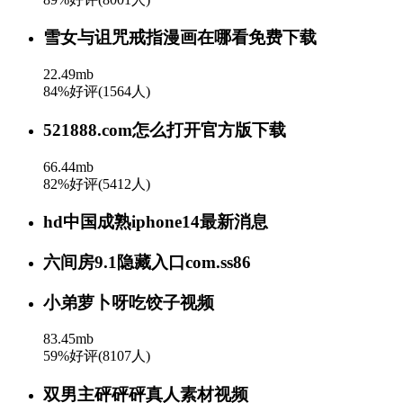
雪女与诅咒戒指漫画在哪看免费下载
22.49mb
84%好评(1564人)
521888.com怎么打开官方版下载
66.44mb
82%好评(5412人)
hd中国成熟iphone14最新消息
六间房9.1隐藏入口com.ss86
小弟萝卜呀吃饺子视频
83.45mb
59%好评(8107人)
双男主砰砰砰真人素材视频