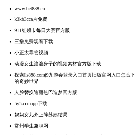
www.bet888.cn
k3kb3cca片免费
911红领巾每日大赛官方版
三撸免费观看下载
小正太导管视频
动漫女生溜溜身子的视频素材官方版下载
探索lls888.comj9九游会登录入口首页旧版官网入口怎么
的奇妙世界
人脸替换迪丽热巴造梦官方版
5y5.ccmapp下载
妈妈女儿齐上阵苏姨结局
常州学生兼职网