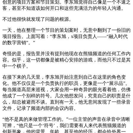
创意的项目方案和节目策划。李东旭觉得自己像是一个不速之
客，甚至不知道该如何开口和这些充满活力的年轻人沟通。
不过他很快就发现了问题的根源。
一天，他在整理一个节目的策划案时，无意中翻到了一份旧的
项目报告。上面写着：“李东旭，x项目负责人——“融入时代
的数字营销”。”
奇怪的是，报告里并没有提到他现在在熊猫频道的任何工作内
容。似乎，这一切都像是被精心安排的游戏，而他只不过是其
中一个棋子。
在接下来的几天里，李东旭开始注意到自己在这里的角色变
化。他不仅仅是一个负责执行的职员，更像是一个“展示品”。
每当频道高层来巡视，大家会用一种奇异的眼光看着他，仿佛
他成了一个别样的符号。几次他想发问，究竟自己的职责是什
么，却总被避而不谈。直到有一天，他无意间发现了一些录音
文件，记录了频道内部的会议内容。
“他不是真的来做管理工作的。”一位主管的声音在录音中清晰
可辨，“他只是一个‘符号’，我们需要有人来代表熊猫频道的
创新形象，他的背景、年龄、甚至他的经历，都会给外界一