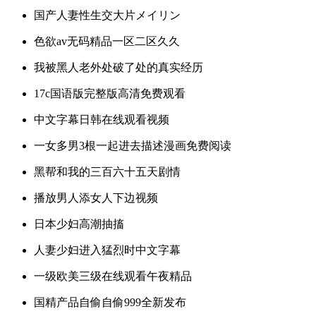
国产人妻性生交大片メイリン
色欲av无码精品一区二区久久
我被黑人老外处破了处的真实经历
17c国语版完整版高清免费观看
中文字幕日韩在线观看视频
一女多男3根一起进去描述漫画免费阅读
黑帮和我的三百六十五天剧情
播放男人添女人下边视频
日本少妇高潮抽搐
人妻少妇进入猛烈时中文字幕
一级欧美三级在线观看午夜精品
国精产品自偷自偷999全新发布