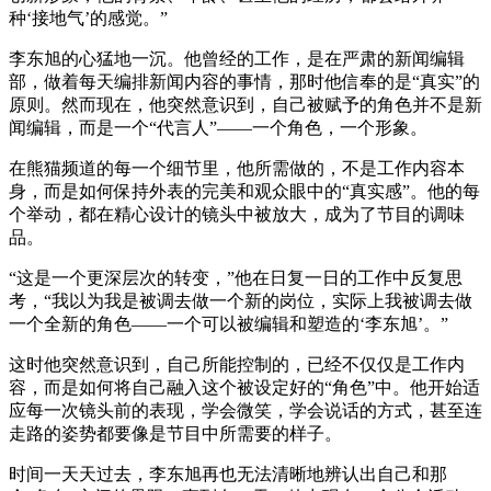
种‘接地气’的感觉。”
李东旭的心猛地一沉。他曾经的工作，是在严肃的新闻编辑
部，做着每天编排新闻内容的事情，那时他信奉的是“真实”的
原则。然而现在，他突然意识到，自己被赋予的角色并不是新
闻编辑，而是一个“代言人”——一个角色，一个形象。
在熊猫频道的每一个细节里，他所需做的，不是工作内容本
身，而是如何保持外表的完美和观众眼中的“真实感”。他的每
个举动，都在精心设计的镜头中被放大，成为了节目的调味
品。
“这是一个更深层次的转变，”他在日复一日的工作中反复思
考，“我以为我是被调去做一个新的岗位，实际上我被调去做
一个全新的角色——一个可以被编辑和塑造的‘李东旭’。”
这时他突然意识到，自己所能控制的，已经不仅仅是工作内
容，而是如何将自己融入这个被设定好的“角色”中。他开始适
应每一次镜头前的表现，学会微笑，学会说话的方式，甚至连
走路的姿势都要像是节目中所需要的样子。
时间一天天过去，李东旭再也无法清晰地辨认出自己和那