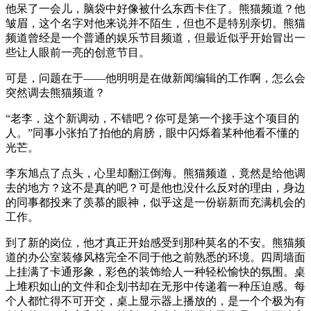
他呆了一会儿，脑袋中好像被什么东西卡住了。熊猫频道？他
皱眉，这个名字对他来说并不陌生，但也不是特别亲切。熊猫
频道曾经是一个普通的娱乐节目频道，但最近似乎开始冒出一
些让人眼前一亮的创意节目。
可是，问题在于——他明明是在做新闻编辑的工作啊，怎么会
突然调去熊猫频道？
“老李，这个新调动，不错吧？你可是第一个接手这个项目的
人。”同事小张拍了拍他的肩膀，眼中闪烁着某种他看不懂的
光芒。
李东旭点了点头，心里却翻江倒海。熊猫频道，竟然是给他调
去的地方？这不是真的吧？可是他也没什么反对的理由，身边
的同事都投来了羡慕的眼神，似乎这是一份崭新而充满机会的
工作。
到了新的岗位，他才真正开始感受到那种莫名的不安。熊猫频
道的办公室装修风格完全不同于他之前熟悉的环境。四周墙面
上挂满了卡通形象，彩色的装饰给人一种轻松愉快的氛围。桌
上堆积如山的文件和企划书却在无形中传递着一种压迫感。每
个人都忙得不可开交，桌上显示器上播放的，是一个个极为有