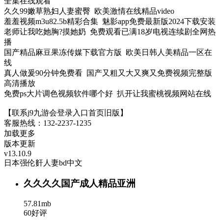
全集在线观看
久久99嫩草熟妇人妻蜜臀 欧美激情在线精品video
羞羞视频m3u82.5b精彩合集 魅影app免费最新版2024下载安装
老师让我吃她胸?摸她奶 免费观看已满18岁电视连续剧全网热
播
国产精品麻豆果冻传媒下载官方版 欧美日韩人美精品一区在
线
真人做爰90分钟免费看 国产又粗又大又爽又免费视频完整版
高清播放
免费ps大片调色视频软件哪个好 扒开让我蜜桃视频网站在线
【联系j9九游会登录入口首页旧版】
客服热线：132-2237-1235
加载更多
版本更新
v13.10.9
日本强伦姧人妻bd中文
久久久久国产成人精品亚洲
57.81mb
60好评