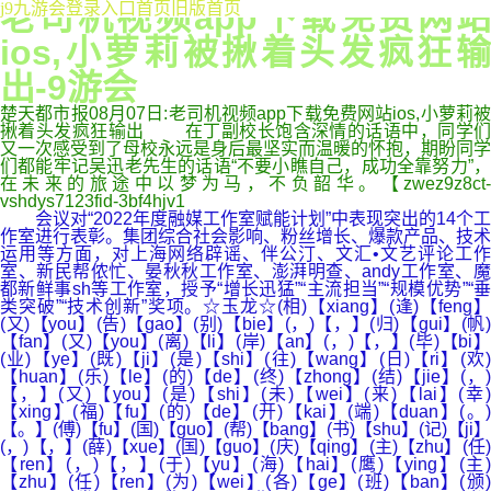
老司机视频app下载免费网站
j9九游会登录入口首页旧版首页
ios,小萝莉被揪着头发疯狂输
出-9游会
楚天都市报08月07日:老司机视频app下载免费网站ios,小萝莉被
揪着头发疯狂输出 在丁副校长饱含深情的话语中，同学们
又一次感受到了母校永远是身后最坚实而温暖的怀抱，期盼同学
们都能牢记吴迅老先生的话语“不要小瞧自己，成功全靠努力”，
在未来的旅途中以梦为马，不负韶华。【zwez9z8ct-
vshdys7123fid-3bf4hjv1
会议对“2022年度融媒工作室赋能计划”中表现突出的14个工
作室进行表彰。集团综合社会影响、粉丝增长、爆款产品、技术
运用等方面，对上海网络辟谣、伴公汀、文汇•文艺评论工作
室、新民帮侬忙、晏秋秋工作室、澎湃明查、andy工作室、魔
都新鲜事sh等工作室，授予“增长迅猛”“主流担当”“规模优势”“垂
类突破”“技术创新”奖项。☆玉龙☆(相)【xiang】(逢)【feng】
(又)【you】(告)【gao】(别)【bie】(，)【，】(归)【gui】(帆)
【fan】(又)【you】(离)【li】(岸)【an】(，)【，】(毕)【bi】
(业)【ye】(既)【ji】(是)【shi】(往)【wang】(日)【ri】(欢)
【huan】(乐)【le】(的)【de】(终)【zhong】(结)【jie】(，)
【，】(又)【you】(是)【shi】(未)【wei】(来)【lai】(幸)
【xing】(福)【fu】(的)【de】(开)【kai】(端)【duan】(。)
【。】(傅)【fu】(国)【guo】(帮)【bang】(书)【shu】(记)【ji】
(，)【，】(薛)【xue】(国)【guo】(庆)【qing】(主)【zhu】(任)
【ren】(，)【，】(于)【yu】(海)【hai】(鹰)【ying】(主)
【zhu】(任)【ren】(为)【wei】(各)【ge】(班)【ban】(颁)