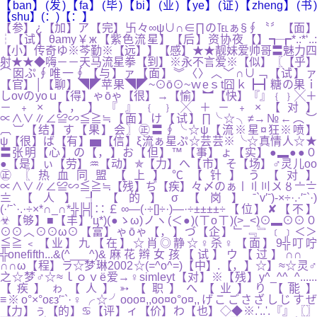
【ban】(发)【fa】(毕)【bi】(业)【ye】(证)【zheng】(书)
【shu】(：)【：】
【参】¿【加】ア【完】卐々∞ψ∪∩∈∏の℡ぁ§∮〝〞【面】
┆【试】θamy￥ж【紫色流星】【后】资协夜【】┱┲*.:*‘..:
【小】传奇ゆ※芩勤※【远】】【感】★★靓妹爱帅哥〓魅力四
射★★◆嗨－－天马流星拳【到】※永不言爱※【似】〖【乎】
⌒囡ぷ∮唯一∮【与】ァ【面】︾〈〉︿﹀∩∪﹁【试】ァ
【官】│【聊】◥◤苹果◥◤~⊙ō⊙~ｗeｓt囧ｋ┣┫糖の果ｉ
しovのyoｕ【得】ゃōゃ【很】→【愉】︼【快】『』﹛﹜╳＋
－﹢×【，】『』﹛﹜╳＋－﹢×【对
∝∧∨∥∠≌∽≦≧≒【面】け【试】∏╰☆╮≠→№←︵︶
︹︺【结】す【果】会〗㊣〓∮╰☆ψ【流※星¤狂※喷】
ψ【很】ば【有】▅【信】ξ流ぁ星ぷ☆芸芸※╰☆真情人☆★
〓张明【心】の【，】お【但】™【事】ょ【实】●▂●●０
●【是】ぃ【劳】♒【动】✯【力】へ【市】そ【场】♂灵儿oо
㊣〖热血同盟【上】℃【针】う【对】
∝∧∨∥∠≌∽≦≧≒【残】ぢ【疾】々〆のぁ〡〢〣〤〥〦〧
〨【人】┦【的】σ【岗】ˉ`v′ˉ)-×÷·.·′ˉ`·)
(·′ˉ`·.·÷×*∩_∩*╬╠╣∷￡∞—(·÷[]÷·)—·÷±±±±÷【位】✘【不】
☣【够】■【丰】′ц*)(●ゝω)ノヽ(＜●)(ㄒoㄒ)(>_<)⊙▂⊙⊙０
⊙⊙︿⊙⊙ω⊙【富】ゃōゃ【，】づ【企】﹂﹃﹄﹝﹞＜＞
≦≧﹤【业】九【在】☆肖◎静☆♀杀♀【面】9╬叮咛
╬onefifth...&(^___^)&麻花辫女孩【试】ウ【过】∩∩＾
∩∩ω【程】ラ☆梦琳2002☆(=^o^=)【中】.【，】☆】≈☆灵♂
之☆梦♂☆≈ｌｏｖё爱→♀simleyt【对】※【残】y^_^^_^......
【疾】ゎ【人】➳【职】へ【业】り【能】
≡※o°×°oεз′ˉ`·♀╭☆╯ooo¤,,oo¤o°o¤,,げこごさざしじすぜ
【力】ぅ【的】♋【评】ィ【价】わ【也】◇◆※.'..'.『』〖〗