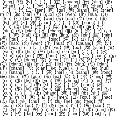
【qing】(旅)【lv】(、)【、】(庄)【zhuang】(行)【xing】(镇)
【zhen】(、)【、】(青)【qing】(村)【cun】(镇)【zhen】(、)
【、】(“)【“】(三)【san】(区)【qu】(两)【liang】(镇)【zhen】
(”)【”】(海)【hai】(国)【guo】(文)【wen】(化)【hua】(分)
【fen】(别)【bie】(围)【wei】(绕)【rao】(文)【wen】(旅)
【lv】(资)【zi】(源)【yuan】(、)【、】(项)【xiang】(目)
【mu】(投)【tou】(资)【zi】(等)【deng】(进)【jin】(行)
【xing】(现)【xian】(场)【chang】(推)【tui】(介)【jie】(。)
【。】(海)【hai】(里)【li】(精)【jing】(品)【pin】(民)【min】
(宿)【xiu】(、)【、】(青)【qing】(溪)【xi】(1)【1】(5)【5】
(号)【hao】(文)【wen】(化)【hua】(创)【chuang】(意)【yi】
(园)【yuan】(、)【、】(悟)【wu】(博)【bo】(园)【yuan】(文)
【wen】(化)【hua】(产)【chan】(业)【ye】(、)【、】(水)
【shui】(魔)【mo】(方)【fang】(水)【shui】(上)【shang】(运)
【yun】(动)【dong】(等)【deng】(1)【1】(6)【6】(个)【ge】
(项)【xiang】(目)【mu】(进)【jin】(行)【xing】(现)【xian】
(场)【chang】(签)【qian】(约)【yue】(。)【。】(会)【hui】
(上)【shang】(，)【，】(还)【hai】(向)【xiang】(荣)【rong】
(获)【huo】(国)【guo】(家)【jia】(级)【ji】(乡)【xiang】(村)
【cun】(旅)【lv】(游)【you】(重)【zhong】(点)【dian】(村)
【cun】(、)【、】(市)【shi】(级)【ji】(乡)【xiang】(村)
【cun】(旅)【lv】(游)【you】(重)【zhong】(点)【dian】(村)
【cun】(、)【、】(上)【shang】(海)【hai】(市)【shi】(民)
【min】(“)【“】(家)【jia】(门)【men】(口)【kou】(好)【hao】
(去)【qu】(处)【chu】(”)【”】(和)【he】(奉)【feng】(贤)
【xian】(区)【qu】(“)【“】(悠)【you】(‘)【‘】(贤)【xian】(’)
【’】(好)【hao】(去)【qu】(处)【chu】(”)【”】(单)【dan】(位)
【wei】(代)【dai】(表)【biao】(授)【shou】(牌)【pai】(，)