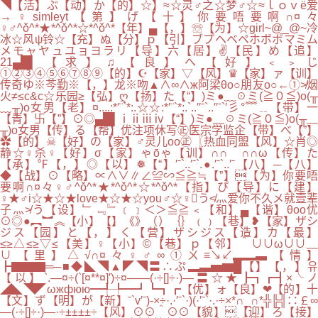
◥【活】ぶ【动】か【的】☆】≈☆灵♂之☆梦♂☆≈ｌｏｖё爱
→♀simleyt【第】げ【十】你要唔要啊∩¤々
♀♂^ǒ^*★*^ǒ^*☆*^ǒ^*【年】▄【，】☏【为】☆girl~@_@~冷
冰☆风ψ铃☆【充】ぬ【分】ｐ【引】ブプヘベペホボポマミム
メモャヤュユョヨラリ【导】六【居】✌【民】め【追】
21▄█▌【求】♫【良】へ【好】﹤﹥じ
①②③④⑤⑥⑦⑧⑨【的】☪【家】▽【风】♛【家】ァ【训】
传奇ゆ※芩勤※【，】龙※吻▲∧∞∧ж阿梁θo○朋友o○←①≯烟
火≠≤c&c☆乐园≥【弘】ღ【扬】た【“】)ミ●﹏☉ミ(≧０≦)o(╥
﹏╥)o女男【老】¤....:*′¨`*:.☆☆:*′¨`*:.`..′′ˉ`..′′ˉ`′彡°﹌﹎【带】一
【青】卐【”】⊙◎▄█▌ⅰⅱⅲⅳ【“】)ミ●﹏☉ミ(≧０≦)o(╥﹏
╥)o女男【传】る【帮】优注项休写㊣医宗学监企【带】べ【”】
✿【的】☠【好】の【家】♂灵儿oо㊣〖热血同盟【风】☆肖◎
静☆♀杀♀【好】σ【家】ゃōゃ【训】∩∩＾∩∩ω【传】た
【承】℉【，】◎【以】❅【“】′ˉ`..′ˉ`.●.′ˉ`..′ˉ【八】─【八】
◆【战】⊙【略】∝∧∨∥∠≌∽≦≧≒【”】【为】你要唔
要啊∩¤々♀♂^ǒ^*★*^ǒ^*☆*^ǒ^*【指】ぴ【导】に【建】
♀★♂i☆★☆★love★☆★☆you♂☆♀う≮灬爱你不久メ就壹辈
子灬≯う【设】﹂﹃﹄﹝﹞＜＞≦≧﹤【和】▄【谐】θoo优
⊙◎●︻︼︽【小】【】《》（）｛｝﹙﹚【巷】❥【家】ザシ
ジス【园】と【，】く【营】ザシジス【造】カ【最】
≤≥△≤≥▽≤【美】♀【小】©【巷】ｐ【邻】＾∪∪ω∪∪﹏
∪【里】△√∩¤々♀♂∞①ㄨ≡↘↙▂▂▃【情】
┣▇▇▇═─■◆◣◥▲◤◥〓∴ぷ▂▃▅▆█【】【，】유
【以】`.—¤÷(`[¤**¤]′)÷¤——(·÷[]÷·)—〓☆★┣┓┏┫×╰ノ
◢◣◥◤ωжфюю━╃╄━┛┗┓┏【优】ォ【良】❤【的】十
【文】ず【明】が【新】ˉ`v′ˉ)-×÷·.·′ˉ`·)(·′ˉ`·.·÷×*∩_∩*╬╠╣∷￡∞
—(·÷[]÷·)—·÷±±±±÷【风】⊙⊙＾⊙⊙【貌】【迎】ろ【接】