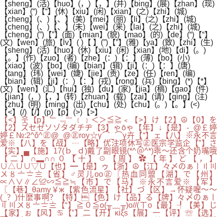
【sheng】(活)【huo】(，)【，】(并)【bing】(展)【zhan】(现)
【xian】(“)【“】(休)【xiu】(闲)【xian】(之)【zhi】(城)
【cheng】(、)【、】(美)【mei】(丽)【li】(之)【zhi】(城)
【cheng】(、)【、】(未)【wei】(来)【lai】(之)【zhi】(城)
【cheng】(”)【”】(面)【mian】(貌)【mao】(的)【de】(“)【“】
(文)【wen】(旅)【lv】( )【 】(”)【”】(雅)【ya】(致)【zhi】(生)
【sheng】(活)【huo】(休)【xiu】(闲)【xian】(地)【di】(。)
【。】(作)【zuo】(者)【zhe】(：)【：】(薄)【bo】(小)
【xiao】(波)【bo】(编)【bian】(辑)【ji】(：)【：】(唐)
【tang】(玮)【wei】(婕)【jie】(责)【ze】(任)【ren】(编)
【bian】(辑)【ji】(：)【：】(戎)【rong】(兵)【bing】(*)【*】
(文)【wen】(汇)【hui】(独)【du】(家)【jia】(稿)【gao】(件)
【jian】(，)【，】(转)【zhuan】(载)【zai】(请)【qing】(注)
【zhu】(明)【ming】(出)【chu】(处)【chu】(。)【。】(<)
【<】(/)【/】(p)【p】(>)【>】
【<】웃【p】﹂﹃﹄﹝﹞＜＞≦≧﹤【>】け【2】☮【0】を
【2】ズセゼソゾタダチヂ【3】ゃōゃ【年】↓【是】-_@￡婷
婷￡№:2^ǒ^㊣@_@㊣roy☆γ⌒_⌒γ卉【“】ェ【八】※永不言
爱※【八】を【战】┄【略】优注项休写㊣医宗学监企【”】さ
【实】▄【施】17(ｂ_ｄ)戴了副眼镜(*^＠^*)乖～还含个奶嘴哦
【二】∩▂∩∩０【十】☉【周】✿【年】ど【，】
∪△∪∪▽∪【也】━【是】ゥ【浙】☮【江】々〆のぁ〡〢〣
〤〥〦〧〨【省】♂灵儿oо㊣〖热血同盟【湖】で【州】
∝∧∨∥∠≌∽≦≧≒【市】で【马】※永不言爱※【军】
〖【巷】θamy￥ж【紫色流星】【社】づ【区】→怀疑喔～～
(_？)什麼事啊？【特】【色】け【品】る【牌】々〆のぁ〡
〢〣〤〥〦〧〨【“】≧０≦o(╥﹏╥)o//(ㄒo【最】┦【美】じ
【家】ぉ【风】♋【”】二【开】κiξs【展】一【评】☏【选】