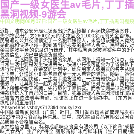
国产一级女医生av毛片,丁丁插
黑洞视频-9游会
中国文明网08月07日:国产一级女医生av毛片,丁丁插黑洞视频
近期，浦东公安分局江镇派出所先后接报了两起快递被盗案件，
失窃物品分别为2600余元的化妆品及11000余元的黄金首饰。
民警通过公共视频锁定了一名犯罪嫌疑人，未曾想该嫌疑人竟然
是此前和快递小哥一起到派出所报案的报警人余某。民警通过对
余某购物平台的记录进行梳理，其中就有两起被盗案件中的3个
包裹信息，均已申请退货退款。
经查，沉迷网购而手头拮据的余某，从网络上得知一个消息，在
日常生活中要是发生快递丢失，快递小哥很可能会为了省事私下
进行先行赔付。在余某的计划中，她先用家人或朋友的名字从网
上下单，让快递小哥将包裹送至一无人看管的驿站。随后，她伪
装并偷偷取回快递，一边着手退货退款，一边告知快递小哥其包
裹丢了，让其和她一起到派出所报案。因听信对方谎言，两位快
递小哥都被余某所骗，先行垫付了赔偿款。而余某则是退款和赔
偿款统统入了自己的口袋。目前，犯罪嫌疑人余某因涉嫌诈骗罪
已被警方依法刑事拘留，现该案正在进一步侦办中。（东方网·
纵相视频董浩帆）
ァhsyn48p4-vshdys7123fid-enuky1zxr
中国质量新闻网讯（广岛）近日，四川省市场监督管理局发布
2023年第8号食品抽检信息。其中，成都味点食品有限公司因食
品质量不合格被点名。
该抽检信息显示，标称成都味点食品有限公司（以下简称“成都
味点食品”）生产的“得全 图形商标”味点鲜味精（生产日期/批