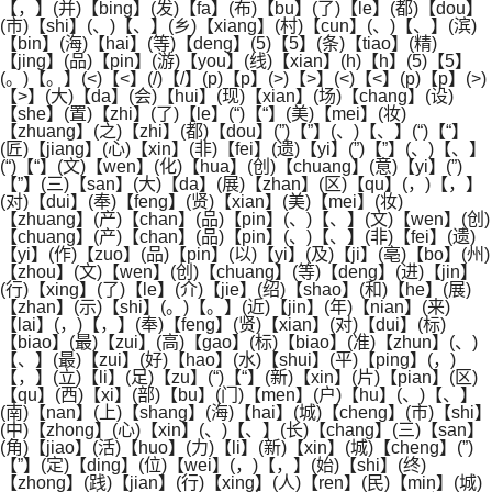
【，】(并)【bing】(发)【fa】(布)【bu】(了)【le】(都)【dou】
(市)【shi】(、)【、】(乡)【xiang】(村)【cun】(、)【、】(滨)
【bin】(海)【hai】(等)【deng】(5)【5】(条)【tiao】(精)
【jing】(品)【pin】(游)【you】(线)【xian】(h)【h】(5)【5】
(。)【。】(<)【<】(/)【/】(p)【p】(>)【>】(<)【<】(p)【p】(>)
【>】(大)【da】(会)【hui】(现)【xian】(场)【chang】(设)
【she】(置)【zhi】(了)【le】(“)【“】(美)【mei】(妆)
【zhuang】(之)【zhi】(都)【dou】(”)【”】(、)【、】(“)【“】
(匠)【jiang】(心)【xin】(非)【fei】(遗)【yi】(”)【”】(、)【、】
(“)【“】(文)【wen】(化)【hua】(创)【chuang】(意)【yi】(”)
【”】(三)【san】(大)【da】(展)【zhan】(区)【qu】(，)【，】
(对)【dui】(奉)【feng】(贤)【xian】(美)【mei】(妆)
【zhuang】(产)【chan】(品)【pin】(、)【、】(文)【wen】(创)
【chuang】(产)【chan】(品)【pin】(、)【、】(非)【fei】(遗)
【yi】(作)【zuo】(品)【pin】(以)【yi】(及)【ji】(亳)【bo】(州)
【zhou】(文)【wen】(创)【chuang】(等)【deng】(进)【jin】
(行)【xing】(了)【le】(介)【jie】(绍)【shao】(和)【he】(展)
【zhan】(示)【shi】(。)【。】(近)【jin】(年)【nian】(来)
【lai】(，)【，】(奉)【feng】(贤)【xian】(对)【dui】(标)
【biao】(最)【zui】(高)【gao】(标)【biao】(准)【zhun】(、)
【、】(最)【zui】(好)【hao】(水)【shui】(平)【ping】(，)
【，】(立)【li】(足)【zu】(“)【“】(新)【xin】(片)【pian】(区)
【qu】(西)【xi】(部)【bu】(门)【men】(户)【hu】(、)【、】
(南)【nan】(上)【shang】(海)【hai】(城)【cheng】(市)【shi】
(中)【zhong】(心)【xin】(、)【、】(长)【chang】(三)【san】
(角)【jiao】(活)【huo】(力)【li】(新)【xin】(城)【cheng】(”)
【”】(定)【ding】(位)【wei】(，)【，】(始)【shi】(终)
【zhong】(践)【jian】(行)【xing】(人)【ren】(民)【min】(城)