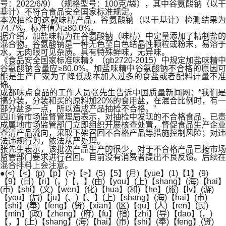
号：2022/6/9）（规格型号：100克/袋），其中谷氨酸钠（以干
基计）不符合食品安全国家标准规定。
本次抽检的这款味精产品，谷氨酸钠（以干基计）检测结果为
74.7%，标准值为≥80.0%。
据介绍，加盐味精为在谷氨酸钠（味精）中定量添加了精制盐的
混合物。谷氨酸钠是一种无色至白色结晶性颗粒或粉末，易溶于
水，无肉眼可见杂质。具有特殊鲜味，无异味。
《食品安全国家标准味精》（gb2720-2015）中规定加盐味精中
谷氨酸钠含量应≥80.0%。加盐味精中谷氨酸钠不合格的原因可
能是生产厂家为了降低成本加入过多的食盐或者配料计量不准
确。
成都味点食品的工作人员张先生告诉中国质量新闻网：“我们是
搞分装，分装和买的原料加20%的食用盐，在混合比例时，有一
部分盐多一点，所以造成产品抽检不合格。”
四川省市场监督管理局表示，对抽检中发现的不合格食品，已责
成属地市场监管部门立即组织开展核查处置，督促食品生产企业
查清产品流向，采取下架召回不合格产品等措施控制风险；对违
法违规行为，依法从严处理。
张先生表示，该批次产品生产的很少，对于不合格产品已按市场
监管部门要求进行召回。目前没有消费者提出不良反馈。后续在
混合拌料上会注意。
●(<)【<】(p)【p】(>)【>】(5)【5】(月)【yue】(1)【1】(9)
【9】(日)【ri】(，)【，】(由)【you】(上)【shang】(海)【hai】
(市)【shi】(文)【wen】(化)【hua】(和)【he】(旅)【lv】(游)
【you】(局)【ju】(、)【、】(上)【shang】(海)【hai】(市)
【shi】(奉)【feng】(贤)【xian】(区)【qu】(人)【ren】(民)
【min】(政)【zheng】(府)【fu】(指)【zhi】(导)【dao】(，)
【，】(上)【shang】(海)【hai】(市)【shi】(奉)【feng】(贤)