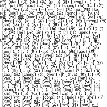
(牵)【qian】(引)【yin】(功)【gong】(能)【neng】(，)【，】
(聚)【ju】(焦)【jiao】(以)【yi】(上)【shang】(海)【hai】(之)
【zhi】(鱼)【yu】(—)【—】(—)【—】(九)【jiu】(棵)【ke】
(树)【shu】(艺)【yi】(术)【shu】(公)【gong】(园)【yuan】
(组)【zu】(团)【tuan】(为)【wei】(主)【zhu】(的)【de】(东)
【dong】(方)【fang】(美)【mei】(谷)【gu】(城)【cheng】(市)
【shi】(休)【xiu】(闲)【xian】(核)【he】(，)【，】(强)
【qiang】(化)【hua】(“)【“】(海)【hai】(岸)【an】(”)【”】(“)
【“】(河)【he】(岸)【an】(”)【”】(“)【“】(江)【jiang】(岸)
【an】(”)【”】(文)【wen】(旅)【lv】(产)【chan】(业)【ye】
(集)【ji】(聚)【ju】(效)【xiao】(应)【ying】(，)【，】(推)
【tui】(出)【chu】(多)【duo】(元)【yuan】(化)【hua】(文)
【wen】(旅)【lv】(消)【xiao】(费)【fei】(产)【chan】(品)
【pin】(、)【、】(扩)【kuo】(大)【da】(高)【gao】(质)
【zhi】(量)【liang】(文)【wen】(旅)【lv】(赛)【sai】(事)
【shi】(效)【xiao】(应)【ying】(、)【、】(推)【tui】(动)
【dong】(高)【gao】(层)【ceng】(次)【ci】(文)【wen】(旅)
【lv】(产)【chan】(业)【ye】(发)【fa】(展)【zhan】(，)
【，】(将)【jiang】(奉)【feng】(贤)【xian】(打)【da】(造)
【zao】(成)【cheng】(文)【wen】(化)【hua】(体)【ti】(验)
【yan】(丰)【feng】(富)【fu】(、)【、】(人)【ren】(文)
【wen】(氛)【fen】(围)【wei】(浓)【nong】(郁)【yu】(、)
【、】(感)【gan】(受)【shou】(唯)【wei】(美)【mei】(上)
【shang】(海)【hai】(、)【、】(领)【ling】(略)【lve】(世)
【shi】(界)【jie】(风)【feng】(采)【cai】(、)【、】(饱)
【bao】(含)【han】(东)【dong】(方)【fang】(美)【mei】(学)
【xue】(韵)【yun】(味)【wei】(、)【、】(体)【ti】(验)
【yan】(未)【wei】(来)【lai】(美)【mei】(好)【hao】(生)