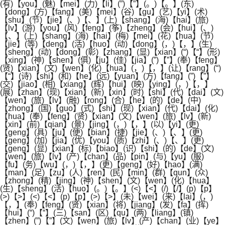
(有)【you】(魅)【mei】(力)【li】(”)【”】(。)【。】(东)
【dong】(方)【fang】(美)【mei】(谷)【gu】(艺)【yi】(术)
【shu】(节)【jie】(、)【、】(上)【shang】(海)【hai】(旅)
【lv】(游)【you】(风)【feng】(筝)【zheng】(会)【hui】(、)
【、】(上)【shang】(海)【hai】(梅)【mei】(花)【hua】(节)
【jie】(等)【deng】(活)【huo】(动)【dong】(，)【，】(生)
【sheng】(动)【dong】(彰)【zhang】(显)【xian】(“)【“】(形)
【xing】(神)【shen】(俱)【ju】(佳)【jia】(”)【”】(奉)【feng】
(贤)【xian】(文)【wen】(化)【hua】(，)【，】(让)【rang】(“)
【“】(诗)【shi】(和)【he】(远)【yuan】(方)【fang】(”)【”】
(交)【jiao】(相)【xiang】(辉)【hui】(映)【ying】(，)【，】
(展)【zhan】(现)【xian】(新)【xin】(时)【shi】(代)【dai】(文)
【wen】(旅)【lv】(融)【rong】(合)【he】(的)【de】(中)
【zhong】(国)【guo】(式)【shi】(现)【xian】(代)【dai】(化)
【hua】(奉)【feng】(贤)【xian】(文)【wen】(旅)【lv】(新)
【xin】(前)【qian】(景)【jing】(，)【，】(以)【yi】(更)
【geng】(具)【ju】(便)【bian】(捷)【jie】(、)【、】(更)
【geng】(加)【jia】(优)【you】(质)【zhi】(、)【、】(更)
【geng】(显)【xian】(标)【biao】(识)【shi】(的)【de】(文)
【wen】(旅)【lv】(产)【chan】(品)【pin】(与)【yu】(服)
【fu】(务)【wu】(，)【，】(更)【geng】(好)【hao】(满)
【man】(足)【zu】(人)【ren】(民)【min】(群)【qun】(众)
【zhong】(精)【jing】(神)【shen】(文)【wen】(化)【hua】
(生)【sheng】(活)【huo】(。)【。】(<)【<】(/)【/】(p)【p】
(>)【>】(<)【<】(p)【p】(>)【>】(未)【wei】(来)【lai】(，)
【，】(奉)【feng】(贤)【xian】(将)【jiang】(发)【fa】(挥)
【hui】(“)【“】(三)【san】(区)【qu】(两)【liang】(镇)
【zhen】(”)【”】(文)【wen】(旅)【lv】(产)【chan】(业)【ye】