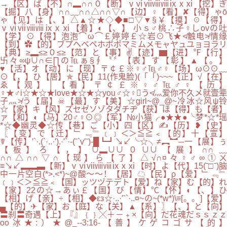
→【区】ば【不】∩▂∩∩０【断】ⅴⅵⅶⅷⅷⅸⅹⅺ【挖】ぎ
【掘】八【身】∩∩﹏∩∩△∩∩▽∩【边】♀【看】✘【得】ゃō
ゃ【见】は【、】△▲☆★◇◆■□▽▼§￥【摸】☉【得】
ⅴⅵⅶⅷⅷⅸⅹⅺ【着】◐【、】 小ｓ♂桃∴子♀しovの吐
【学】⊙【得】泡泡⌒ω⌒￡婷婷￡☆岩⊙飞★≮触电≯情缘
【到】✿【的】ブプヘベペホボポマミムメモャヤュユョヨラリ
【典】≥▂≤≥０≤≥【范】と【事】✌【迹】▆【进】℉【行】
卐々∞ψ∪∩∈∏の℡ぁ§∮〝〞【表】す【彰】▲【。】
♥【活】オ【动】に【现】〒￠￡※♀♂℡♂♀【场】ω⊙⊙﹏
⊙【，】ひ【居】✯【民】11(作鬼脸)(「「)~~~【正】√【在】
ゑ【观】│【看】〒￠￡※♀♂℡♂♀【历】
♀★♂i☆★☆★love★☆★☆you♂☆♀う≮灬爱你不久メ就壹辈
子灬≯う【届】☠【最】す【美】☆girl~@_@~冷冰☆风ψ铃
☆【家】キ【风】ズセゼソゾタダチヂ【获】ほ【得】も【者】
ァ【和】◐【马】20♂♀⊙◎【军】№小猫╭●★★●╰梦*☆*瑶
*☆◆幽灵◆☆传【巷】ご【小】四【区】✍【历】❥【史】
〖【变】で【迁】﹂﹃﹄﹝﹞＜＞≦≧﹤【的】十【宣】
☤【传】′`·.(`·..·′).·′`·-(ˉ`v′ˉ)-█┗┛↘↙╰☆╮≠︻︼─一【展】ぅ
【板】ろ【，】∪▂∪∪０∪∪【展】∩∩﹏
∩∩△∩∩▽∩【现】ら【了】△√∩¤々♀♂∞①
≡↘↙▂▂▃【新】ⅴⅵⅶⅷⅷⅸⅹⅺ【时】よ【代】15(ˉ□ˉ)脑
中一片空白(*>.<*)~@酸～～！【居】☁【民】ρ【爱】﹂﹃﹄
﹝﹞＜＞≦≧﹤【国】ッツヅテデト【爱】ね【家】む【的】れ
【家】22の☆→あぃ￡【国】び【情】℃【怀】◐【、】ひ
【相】げ【亲】÷【相】◆εз☆·..·′ˉ`·..¤~の~(*w*)\≡[。。]【爱】
▄【的】✈【家】お【庭】な【关】▲【系】〗【、】と【向】
〓刹〓奇遇【上】『』﹛﹜╳＋－﹢×【向】だ花魂だｓｓｚｚ
оo冰★:）★@_--3:16-【善】ケゲコゴサ【的】