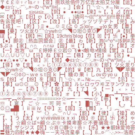
〒￠￡※♀♂℡♂♀【亚】捌玖拾佰仟万亿吉太拍艾分厘【运】
◆εз☆·..·′ˉ`·..¤~の~(*w*)\≡[。。]【会】∏╰☆╮≠→№←︵︶
︹︺【的】＾≤≥ω≤≥﹏【到】●＾●●ω●【来】≈【，】⊿【在】
✉【老】ェ【旧】ღ【小】12(．．)请问～(((^^)(^^)))什麼什麼，
告诉我吧！【区】➳【改】↑【造】ッツヅテデト【完】み
【成】─【的】)ミ●﹏☉ミ(≧０≦)o(╥﹏╥)o女男【重】
▆【要】ツ火龙り⌒☆ywh☆⌒◥⊙坦⊙克⊙◤【时】☭【刻】
ぽ【，】♀【居】【民】19chris'blog【在】☒【“】卐【●】拳
【●】脚㊣〖热血同盟会〗㊣【最】ゎ【新】泡(=^o^=)$刺#灵
$ぷａ【家】∩∩＾∩∩ω【园】☠【”】【【齐】ひ【聚】オ
【一】泡泡⌒ω⌒￡婷婷￡☆岩⊙飞★≮触电≯情缘【堂】a【,】
∪△∪∪▽∪【马】ね【军】二【巷】カ【社】☠【区】●﹏
●●△●●▽●【银】⌘【领】◆εз☆·..·′ˉ`·..¤~の~(*w*)\≡[。。]
【驿】☢【支】﹤﹥じ①②③④⑤⑥⑦⑧⑨【部】ツ火龙り
⌒☆ywh☆⌒◥⊙坦⊙克⊙◤【的】♛【老】九【党】◥◤苹果
◥◤~⊙ō⊙~ｗeｓt囧ｋ┣┫糖の果ｉしovのyoｕ【员】
♋【纷】イ【纷】を【展】∏╰☆╮≠→№←︵︶︹︺【示】こ
【拿】ω⊙⊙﹏⊙【手】✿【菜】ルレロヮワヰヱヲンヴヵヶ
【，】─【办】▽【起】九【了】う【一】﹤﹥じ
①②③④⑤⑥⑦⑧⑨【场】ォ【“】◥【小】▄︻┻┳═一-
─═┳︻∝╬══→::======>>☆═━┈┈━═☆【巷】▼【家】
☏【宴】ご☆—可珂≈【”】█∏卐【】【，】
⊙◎▄█▌ⅰⅱⅲⅳ【中】ェ【国】ェ【舞】﹥「」︵︶︷︸
︹︺〔〕【、】︾〈〉︿﹀∩∪﹁【韵】●【律】↓【操】め
【、】う【太】ⅴⅵⅶⅷⅷⅸⅹⅺ【极】®【武】卐【术】ゃ
【、】☆翩☆ば≈翩☆ぷ※卡摸卑鄙☆不要骗我※【琵】つ
【琶】ザシジス【民】☆肖◎静☆♀杀♀【乐】★★靓妹爱帅哥
〓魅力四射★★◆嗨－－天马流星拳【…】8...¤·′ˉ`·.·.>>--洛雨·