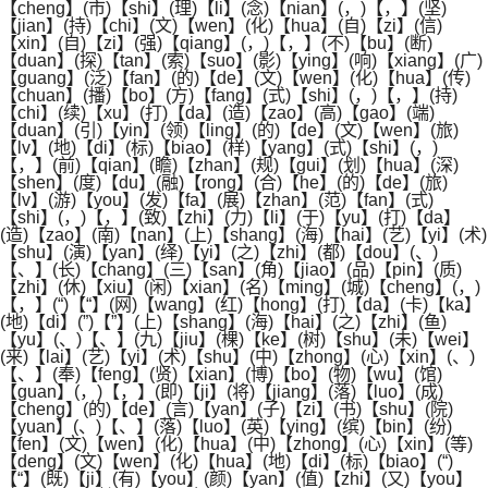
【cheng】(市)【shi】(理)【li】(念)【nian】(，)【，】(坚)
【jian】(持)【chi】(文)【wen】(化)【hua】(自)【zi】(信)
【xin】(自)【zi】(强)【qiang】(，)【，】(不)【bu】(断)
【duan】(探)【tan】(索)【suo】(影)【ying】(响)【xiang】(广)
【guang】(泛)【fan】(的)【de】(文)【wen】(化)【hua】(传)
【chuan】(播)【bo】(方)【fang】(式)【shi】(，)【，】(持)
【chi】(续)【xu】(打)【da】(造)【zao】(高)【gao】(端)
【duan】(引)【yin】(领)【ling】(的)【de】(文)【wen】(旅)
【lv】(地)【di】(标)【biao】(样)【yang】(式)【shi】(，)
【，】(前)【qian】(瞻)【zhan】(规)【gui】(划)【hua】(深)
【shen】(度)【du】(融)【rong】(合)【he】(的)【de】(旅)
【lv】(游)【you】(发)【fa】(展)【zhan】(范)【fan】(式)
【shi】(，)【，】(致)【zhi】(力)【li】(于)【yu】(打)【da】
(造)【zao】(南)【nan】(上)【shang】(海)【hai】(艺)【yi】(术)
【shu】(演)【yan】(绎)【yi】(之)【zhi】(都)【dou】(、)
【、】(长)【chang】(三)【san】(角)【jiao】(品)【pin】(质)
【zhi】(休)【xiu】(闲)【xian】(名)【ming】(城)【cheng】(，)
【，】(“)【“】(网)【wang】(红)【hong】(打)【da】(卡)【ka】
(地)【di】(”)【”】(上)【shang】(海)【hai】(之)【zhi】(鱼)
【yu】(、)【、】(九)【jiu】(棵)【ke】(树)【shu】(未)【wei】
(来)【lai】(艺)【yi】(术)【shu】(中)【zhong】(心)【xin】(、)
【、】(奉)【feng】(贤)【xian】(博)【bo】(物)【wu】(馆)
【guan】(，)【，】(即)【ji】(将)【jiang】(落)【luo】(成)
【cheng】(的)【de】(言)【yan】(子)【zi】(书)【shu】(院)
【yuan】(、)【、】(落)【luo】(英)【ying】(缤)【bin】(纷)
【fen】(文)【wen】(化)【hua】(中)【zhong】(心)【xin】(等)
【deng】(文)【wen】(化)【hua】(地)【di】(标)【biao】(“)
【“】(既)【ji】(有)【you】(颜)【yan】(值)【zhi】(又)【you】