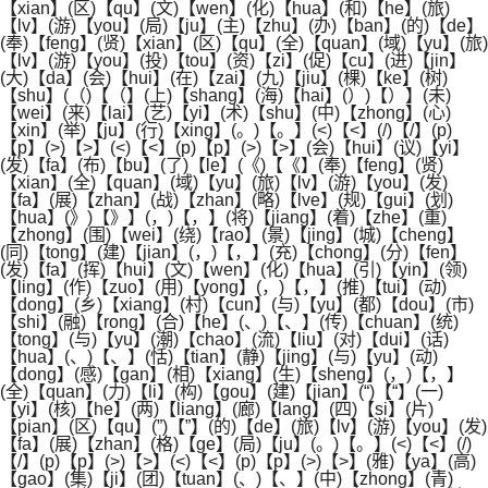
【xian】(区)【qu】(文)【wen】(化)【hua】(和)【he】(旅)
【lv】(游)【you】(局)【ju】(主)【zhu】(办)【ban】(的)【de】
(奉)【feng】(贤)【xian】(区)【qu】(全)【quan】(域)【yu】(旅)
【lv】(游)【you】(投)【tou】(资)【zi】(促)【cu】(进)【jin】
(大)【da】(会)【hui】(在)【zai】(九)【jiu】(棵)【ke】(树)
【shu】(（)【（】(上)【shang】(海)【hai】(）)【）】(未)
【wei】(来)【lai】(艺)【yi】(术)【shu】(中)【zhong】(心)
【xin】(举)【ju】(行)【xing】(。)【。】(<)【<】(/)【/】(p)
【p】(>)【>】(<)【<】(p)【p】(>)【>】(会)【hui】(议)【yi】
(发)【fa】(布)【bu】(了)【le】(《)【《】(奉)【feng】(贤)
【xian】(全)【quan】(域)【yu】(旅)【lv】(游)【you】(发)
【fa】(展)【zhan】(战)【zhan】(略)【lve】(规)【gui】(划)
【hua】(》)【》】(，)【，】(将)【jiang】(着)【zhe】(重)
【zhong】(围)【wei】(绕)【rao】(景)【jing】(城)【cheng】
(同)【tong】(建)【jian】(，)【，】(充)【chong】(分)【fen】
(发)【fa】(挥)【hui】(文)【wen】(化)【hua】(引)【yin】(领)
【ling】(作)【zuo】(用)【yong】(，)【，】(推)【tui】(动)
【dong】(乡)【xiang】(村)【cun】(与)【yu】(都)【dou】(市)
【shi】(融)【rong】(合)【he】(、)【、】(传)【chuan】(统)
【tong】(与)【yu】(潮)【chao】(流)【liu】(对)【dui】(话)
【hua】(、)【、】(恬)【tian】(静)【jing】(与)【yu】(动)
【dong】(感)【gan】(相)【xiang】(生)【sheng】(，)【，】
(全)【quan】(力)【li】(构)【gou】(建)【jian】(“)【“】(一)
【yi】(核)【he】(两)【liang】(廊)【lang】(四)【si】(片)
【pian】(区)【qu】(”)【”】(的)【de】(旅)【lv】(游)【you】(发)
【fa】(展)【zhan】(格)【ge】(局)【ju】(。)【。】(<)【<】(/)
【/】(p)【p】(>)【>】(<)【<】(p)【p】(>)【>】(雅)【ya】(高)
【gao】(集)【ji】(团)【tuan】(、)【、】(中)【zhong】(青)