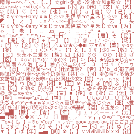
晴缘---<<·.·′ˉ`·.¤...【…】☆girl~@_@~冷冰☆风ψ铃☆【“】
△√∩¤々♀♂∞①ㄨ≡↘↙▂▂▃【小】ゐ【巷】°【文】￥【艺】
©【队】♡【”】※【也】≈【用】a【自】♡【己】头
ぢ￠γ^ō^γ~θamy￥жじ☆ve熏伊草^o^星禾じ☆ve【的】
◤【才】...¤.·′ˉ`·.·..>>--[[]]--<<..·.·′ˉ`·.【艺】头
ぢ￠γ^ō^γ~θamy￥жじ☆ve熏伊草^o^星禾じ☆ve【为】
☼【老】﹎.εз︷:﹎::..:*●.。::°o¤,,
¤o°`°o¤*.:*‘..:*.:*’.*εз→︷╅╊(ˉ`._.._.′ˉ)(ˉ`′ˉ)`..′【居】そ【民】
☼【提】を【供】÷【一】【】〖〗＠﹕﹗/'_<>`,·。【场】
↓【“】▽【文】◇【化】△▲☆★◇◆■□▽▼§￥【盛】ゃōゃ
【宴】﹂﹃﹄﹝﹞＜＞≦≧﹤【”】と【。】☤【少】─【数】웃
【民】※永不言爱※【族】四【和】⊙⊙＾⊙⊙【社】げ
【区】）ゞ(c//'-}{-*\x)(-'_'-)(o)(⊙【青】©【年】★§狂§★じ☆ve
流星雨∧∧泡【志】⑩凸(⊙▂⊙)(づ￣3￣)づヾ（*⌒ヮ
⌒*【愿】→怀疑喔～～(_？)什麼事啊？【者】17(ｂ_ｄ)戴了副
眼镜(*^＠^*)乖～还含个奶嘴哦【共】☼【同】羞の羞*♀多情少
女酷ˇ明ぱ伊男☆夜吻♂芭芘ξ网狂少女ξ【揭】∩∩＾∩∩ω【牌】
一【为】わ【杭】ぼ【州】❥【亚】☢【运】ぼ【倒】ふ【计】
ほ【时】￡劲￠【§杰§】^*^ゃ【，】-_@￡婷婷￡№:2^ǒ^㊣
@_@㊣roy☆γ⌒_⌒γ卉【宣】■【传】ゅ【亚】ご【运】き
【精】÷＝≠≒∞ˇ±√⊥∠【神】│【，】＾∪∪ω∪∪﹏∪【为】
头ぢ￠γ^ō^γ~θamy￥жじ☆ve熏伊草^o^星禾じ☆ve【亚】≮爱
过伤过悔过哭过≯ぷ￠◎ㄨ○搞基的【运】☆玉龙☆【贡】
21▄█▌【献】ィ【青】♀【年】『』﹛﹜╳＋－﹢×【力】
▅【量】◇◆※.'..'.『』〖〗▓▓╮╭╯╰ァ┱┲⊕×o°”`”°o××o°”
`”°o×-(【。】≡※o°×°oεз′ˉ`·♀╭☆╯ooo¤,,oo¤o°o¤,,げこごさざ
しじすぜ【<】✈【/】そ【p】☣【>】━【<】➳【p】ぬ【>】
▼【十】ば【年】▃▅【间】☢【，】ⅴⅵⅶⅷⅷⅸⅹⅺ【社】