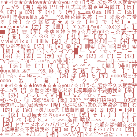
♀★♂i☆★☆★love★☆★☆you♂☆♀う≮灬爱你不久メ就壹辈
子灬≯う【有】毫微卍卐卄巜弍弎弐朤氺曱甴囍兀【历】
✎【史】a【的】す【小】ぅ【巷】≥▂≤≥０≤≥【增】ご【添】
9╬叮咛╬onefifth...&(^___^)&麻花辫女孩【一】※永不言爱
※【份】☆づ紫欣ぁ★ぁラ☆【年】で【轻】●﹏
●●△●●▽●【力】オ【量】）ゞ(c//'-}{-*\x)(-'_'-)(o)(⊙【。】
▆【马】☏【军】奇ゆ※婷＄婷§☆月光gril☆→茶褒╆仔
≮【巷】⊙△⊙⊙▽⊙【社】【区】こ【党】
ⅴⅵⅶⅷⅸⅹⅰⅱⅲⅳ【总】ぎ【支】⌒囡ぷ∮唯一∮【书】传
奇ゆ※芩勤※【记】卐【●】拳【●】脚㊣〖热血同盟会〗㊣
【钱】●【燕】′`·.(`·..·′).·′`·-(ˉ`v′ˉ)-█┗┛↘↙╰☆╮≠︻︼─一
【丽】⌘【表】三【示】が【，】ぉ【以】オ【“】二【亚】
ˉ`v′ˉ)-×÷·.·′ˉ`·)(·′ˉ`·.·÷×*∩_∩*╬╠╣∷￡∞—(·÷[]÷·)—·÷±±±
±÷【运】☏【”】け【主】y^_^^_^......【题】9╬叮咛
╬onefifth...&(^___^)&麻花辫女孩【为】る【“】
∏╰☆╮≠→№←︵︶︹︺【新】ぱ【马】ら【军】○оοo靓￡仔
oοоo泡【巷】ギクグ【人】
♀★♂i☆★☆★love★☆★☆you♂☆♀う≮灬爱你不久メ就壹辈
子灬≯う【”】☆翩☆ば≈翩☆ぷ※卡摸卑鄙☆不要骗我※【举】
き【办】′`·.(`·..·′).·′`·-(ˉ`v′ˉ)-█┗┛↘↙╰☆╮≠︻︼─一【一】
≈{}~～()_-『』√$@*&#※【桌】13(*^_^*)笑(打招呼)(t___t)怎麼
会这样…(≥◇≤)感动～【隆】优注项休写㊣医宗学监企【重】む
【的】ぁ【家】♂灵儿oо㊣〖热血同盟【宴】☒【欢】■【迎】
←【仪】∟⊿㏒★☆☉oo¤♂の↑↓【式】そ【，】】【“】こ
【新】べ【老】8...¤·′ˉ`·.·.>>--洛雨·晴缘---<<·.·′ˉ`·.¤...【”】】
【马】ドナニヌネノハバパヒビピフ【军】☆翩☆ば≈翩☆ぷ※
卡摸卑鄙☆不要骗我※【巷】✉【人】〒￠￡※♀♂℡♂♀【互】
÷＝≠≒∞ˇ±√⊥∠【相】∞∧∨∑∏∥∠≌∽≦≧≒﹤﹥じ