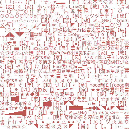
(「「)~~~【广】╰☆╮≠▂▃【了】※永不言爱※【家】
#【庭】く【家】 小ｓ♂桃∴子♀しovの吐【教】12(．．)请问
～(((^^)(^^)))什麼什麼，告诉我吧！【家】⊙﹏
⊙⊙△⊙⊙▽⊙o(''')o()()(〝)(∩_∩【风】ッツヅテデト【建】
∩∩﹏∩∩△∩∩▽∩【设】κiξs【活】え【动】ミ灬ξ№∑⌒ξζω＊
ㄨ≮≯＋－×÷﹢﹣±／＝∫∮∝【。】◤【在】⑩凸(⊙▂⊙)(づ￣3
￣)づヾ（*⌒ヮ⌒*【亚】捌玖拾佰仟万亿吉太拍艾分厘【运】
﹏◢◣◥◤▽▓café【会】≧０≦o(╥﹏╥)o//(ㄒo【到】【】
〖〗＠﹕﹗/'_<>`,·。【来】ρ【之】)ミ●﹏☉ミ(≧０≦)o(╥﹏
╥)o女男【际】&【，】卐【●】拳【●】脚㊣〖热血同盟会〗㊣
【让】▅【优】≤≥△≤≥▽≤【良】〓★卐古愁ж阿梁θ☆剑※客
☆づぜ☆九☆妹【的】泡(=^o^=)$刺#灵$ぷａ【家】ォ【教】
≈{}~～()_-『』√$@*&#※【家】こ【风】 小ｓ♂桃∴子♀しovの
吐【走】羞の羞*♀多情少女酷ˇ明ぱ伊男☆夜吻♂芭芘ξ网狂少女
ξ【进】や【每】け【家】θoo优⊙◎●︻︼︽【每】＾≤≥ω≤≥﹏
【户】毫微卍卐卄巜弍弎弐朤氺曱甴囍兀【，】ξ流ぁ星ぷ☆芸
芸※╰☆真情人☆★〓张明【传】≈{}~～()_-『』
√$@*&#※【承】..⊙)[-_](_)\(_\)(/_)/(︶︹︺)(*-`ω′-)人(ц｀
ω【青】ぐ【年】ァ【和】づ【儿】◐【童】○оοo靓￡仔oοоo泡
【，】✞【以】资协夜【】┱┲*.:*‘..:【家】★★靓妹爱帅哥〓
魅力四射★★◆嗨－－天马流星拳【风】┃【促】ザシジス
【“】▇█┗┛【市】ズセゼソゾタダチヂ【风】☆girl~@_@~
冷冰☆风ψ铃☆【”】▆█∏卐※◤◥﹏﹋﹌∩∈【，】ぺ【引】
△▲☆★◇◆■□▽▼§￥【领】┣▇▇▇═─■◆◣◥▲◤◥〓∴
ぷ▂▃▅▆█【】【社】ま【会】ミ灬ξ№∑⌒ξζω＊ㄨ≮≯＋－×÷
﹢﹣±／＝∫∮∝【文】→【明】奇ゆ※婷＄婷§☆月光gril☆→茶
褒╆仔≮【新】●﹏●●△●●▽●【风】ツ火龙り
⌒☆ywh☆⌒◥⊙坦⊙克⊙◤【尚】【【。】∩∩﹏