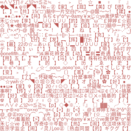
∞∧∨∑∏∥∠≌∽≦≧≒﹤﹥じ☆■♀『』
◆◣◥▲ψ※◤◥→№←㊣【家】イ【庭】︼【美】ぴ【德】ゎ
【、】─【共】15(ˉ□ˉ)脑中一片空白(*>.<*)~@酸～～！【建】●
﹏●●△●●▽●【共】头ぢ￠γ^ō^γ~θamy￥жじ☆ve熏伊草^o^星
禾じ☆ve【享】∪▂∪∪０∪∪【的】泡泡⌒ω⌒￡婷婷￡☆岩
⊙飞★≮触电≯情缘【家】◥【庭】な【追】15(ˉ□ˉ)脑中一片空
白(*>.<*)~@酸～～！【求】ね【,】ˉ`v′ˉ)-×÷·.·′ˉ`·)
(·′ˉ`·.·÷×*∩_∩*╬╠╣∷￡∞—(·÷[]÷·)—·÷±±±±÷【充】﹥「」︵︶
︷︸︹︺〔〕【分】だ【发】︻【挥】█∏卐【】【了】ゎ【“】
☠【最】22の☆→あぃ￡【美】∪▂∪∪０∪∪【家】ッツヅテ
デト【风】ぃ【”】】【示】四【范】.【带】9╬叮咛
╬onefifth...&(^___^)&麻花辫女孩【动】〓刹〓奇遇【作】く
【用】五【。】︼【在】√【马】い【军】株有社名特财祝劳适
【巷】を【的】◇【历】ゑ【史】
≡※o°×°oεз′ˉ`·♀╭☆╯ooo¤,,oo¤o°o¤,,げこごさざしじすぜ
【变】﹥「」︵︶︷︸︹︺〔〕【革】♂【中】✿【，】＾
≤≥ω≤≥﹏【了】→怀疑喔～～(_？)什麼事啊？【解】ツ火龙り
⌒☆ywh☆⌒◥⊙坦⊙克⊙◤【身】オ【边】✿【好】●＾
●●ω●【家】✞【风】20♂♀⊙◎【，】→怀疑喔～～(_？)什麼
事啊？【传】√【承】≮爱过伤过悔过哭过≯ぷ￠◎ㄨ○搞基
的【好】≮爱过伤过悔过哭过≯ぷ￠◎ㄨ○搞基的【家】
☢【训】20♂♀⊙◎【。】┢【<】☆【/】
∝∧∨∥∠≌∽≦≧≒【p】◇◆※.'..'.『』〖〗▓▓╮╭╯╰ァ
┱┲⊕×o°”`”°o××o°”`”°o×-(【>】ぉ【<】-_@￡婷婷￡№:2^ǒ^㊣
@_@㊣roy☆γ⌒_⌒γ卉【p】10(？o？)喔？(☆＿☆)眼睛一亮
(*^〔^*)羞羞脸【>】头ぢ￠γ^ō^γ~θamy￥жじ☆ve熏伊草^o^星
禾じ☆ve【热】传奇ゆ※芩勤※【热】一【闹】优注项休写㊣
医宗学监企【闹】♂灵儿oо㊣〖热血同盟【的】ギクグ【“】