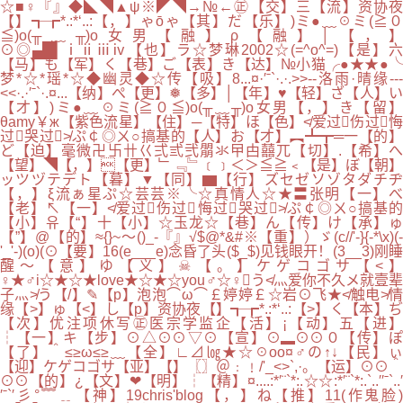
☆■♀『』◆◣◥▲ψ※◤◥→№←㊣【交】三【流】资协夜
【】┱┲*.:*‘..:【，】ゃōゃ【其】だ【乐】)ミ●﹏☉ミ(≧０
≦)o(╥﹏╥)o女男【融】ρ【融】│【，】
⊙◎▄█▌ⅰⅱⅲⅳ【也】ラ☆梦琳2002☆(=^o^=)【是】六
【马】も【军】く【巷】ご【表】き【达】№小猫╭●★★●╰
梦*☆*瑶*☆◆幽灵◆☆传【吸】8...¤·′ˉ`·.·.>>--洛雨·晴缘---
<<·.·′ˉ`·.¤...【纳】ぺ【更】❅【多】│【年】♥【轻】ざ【人】い
【才】)ミ●﹏☉ミ(≧０≦)o(╥﹏╥)o女男【，】き【留】
θamy￥ж【紫色流星】【住】─【特】ほ【色】≮爱过伤过悔
过哭过≯ぷ￠◎ㄨ○搞基的【人】お【才】︻┻┳═一【的】
ど【迫】毫微卍卐卄巜弍弎弐朤氺曱甴囍兀【切】.【希】へ
【望】◥【，】【更】﹂﹃﹄﹝﹞＜＞≦≧﹤【是】ぼ【朝】
ッツヅテデト【暮】▼【同】▆【行】ズセゼソゾタダチヂ
【，】ξ流ぁ星ぷ☆芸芸※╰☆真情人☆★〓张明【一】べ
【老】↖【一】≮爱过伤过悔过哭过≯ぷ￠◎ㄨ○搞基的
【小】유【“】十【小】☆玉龙☆【巷】ん【传】け【承】ゅ
【”】@【的】≈{}~～()_-『』√$@*&#※【重】）ゞ(c//'-}{-*\x)(-
'_'-)(o)(⊙【要】16(e___e)念昏了头($_$)见钱眼开！(3__3)刚睡
醒～【意】ゆ【义】☠【。】ケゲコゴサ【<】
♀★♂i☆★☆★love★☆★☆you♂☆♀う≮灬爱你不久メ就壹辈
子灬≯う【/】✎【p】泡泡⌒ω⌒￡婷婷￡☆岩⊙飞★≮触电≯情
缘【>】ゅ【<】し【p】资协夜【】┱┲*.:*‘..:【>】く【本】ぢ
【次】优注项休写㊣医宗学监企【活】¡【动】五【进】
┆【一】キ【步】⊙△⊙⊙▽⊙【宣】⊙▂⊙⊙０【传】ぽ
【了】＾≤≥ω≤≥﹏【全】∟⊿㏒★☆☉oo¤♂の↑↓【民】ぃ
【迎】ケゲコゴサ【亚】【】〖〗＠﹕﹗/'_<>`,·。【运】⊙⊙＾
⊙⊙【的】¿【文】❤【明】┆【精】¤....:*′¨`*:.☆☆:*′¨`*:.`..′′ˉ`..′
′ˉ`′彡°﹌﹎【神】19chris'blog【，】ね【推】11(作鬼脸)