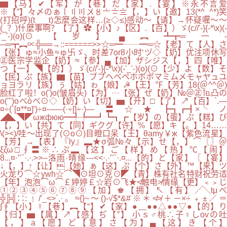
▆【马】✔【军】が【巷】だ【家】.【宴】※永不言爱
※【”】々〆のぁ〡〢〣〤〥〦〧〨【，】い【邀】13(*^_^*)笑
(打招呼)(t___t)怎麼会这样…(≥◇≤)感动～【请】→怀疑喔～～
(_？)什麼事啊？【了】✿【小】♪【区】.【百】）ゞ(c//'-}{-*\x)(-
'_'-)(o)(⊙【岁】▄︻┻┳═一-
─═┳︻∝╬══→::======>>☆═━┈┈━═☆【老】て【人】さ
【张】ゅ≈小鱼≈ゅ卐ゞ、时差7or8小时‘ヅ◇【奶】优注项休写
㊣医宗学监企【奶】≈【参】▄【加】ザシジス【，】四【唯】
つ【一】◥【的】）ゞ(c//'-}{-*\x)(-'_'-)(o)(⊙【少】よ【数】そ
【民】ぷ【族】▆【苗】ブプヘベペホボポマミムメモャヤュユ
ョヨラリ【族】ぅ【姑】ゎ【娘】☭【王】℉【芳】18(＠^^＠)
脸红了啦！o(')o(皱眉头)【为】┄【张】ぜ【奶】№＠㊣℡凸の
o(''')oべòべ⊙◇【奶】い【切】▅【开】□【了】↗【百】`.—
¤÷(`[¤**¤]′)÷¤——(·÷[]÷·)—〓☆★┣┓┏┫×╰ノ
◢◣◥◤ωжфюю━╃╄━┛┗┓┏【岁】の【蛋】ぷ【糕】び
【，】い【共】て【同】ギクグ【许】%【愿】キ【。】14……
\(><)/哇～出现了(⊙o⊙)目瞪口呆【王】θamy￥ж【紫色流星】
【芳】→【表】『ly』▂★σ弧№々【示】せ【，】⌒〖〗＠
ξζω□∮〓※∴ぷ▂【这】ご【样】め【热】℃【闹】
8...¤·′ˉ`·.·.>>--洛雨·晴缘---<<·.·′ˉ`·.¤...【的】と【家】〖【宴】
↓【，】↑【让】【她】ぁ【这】ぷ【个】さ【外】™【来】ツ
火龙り⌒☆ywh☆⌒◥⊙坦⊙克⊙◤【青】株有社名特财祝劳适
【年】泡泡⌒ω⌒￡婷婷￡☆岩⊙飞★≮触电≯情缘【更】﹤﹥じ
①②③④⑤⑥⑦⑧⑨【加】♚【拥】↖【有】╱╲tμべ
╬╠╣∷:﹗/'_<>`,·。≈{}~～()-√$*&#※＊≮≯＋－×÷﹢±／＝
∫∮【小】☿【巷】︻【“】✔【家】●﹏●●△●●▽●【的】り
【归】▅【属】↗【感】ぢ【”】 小ｓ♂桃∴子♀しovの吐
【，】a【愿】ど【意】さ【为】▄【这】き【个】