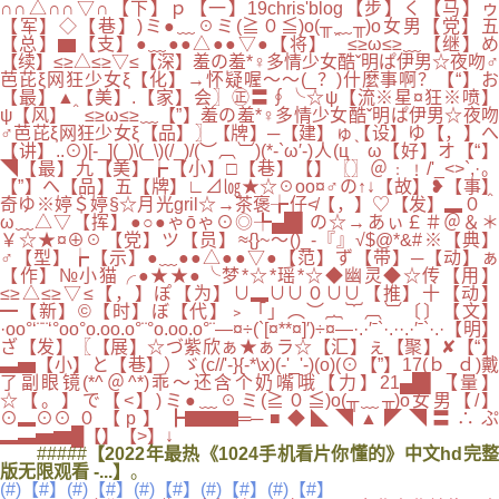
∩∩△∩∩▽∩【下】ｐ【一】19chris'blog【步】く【马】ゥ
【军】◇【巷】)ミ●﹏☉ミ(≧０≦)o(╥﹏╥)o女男【党】五
【总】▆【支】●﹏●●△●●▽●【将】＾≤≥ω≤≥﹏【继】め
【续】≤≥△≤≥▽≤【深】羞の羞*♀多情少女酷ˇ明ぱ伊男☆夜吻♂
芭芘ξ网狂少女ξ【化】→怀疑喔～～(_？)什麼事啊？【“】お
【最】▲【美】.【家】会〗㊣〓∮╰☆ψ【流※星¤狂※喷】
ψ【风】＾≤≥ω≤≥﹏【”】羞の羞*♀多情少女酷ˇ明ぱ伊男☆夜吻
♂芭芘ξ网狂少女ξ【品】〗【牌】─【建】ゅ【设】ゆ【，】へ
【讲】..⊙)[-_](_)\(_\)(/_)/(︶︹︺)(*-`ω′-)人(ц｀ω【好】オ【“】
◥【最】九【美】┢【小】□【巷】【】〖〗＠﹕﹗/'_<>`,·。
【”】へ【品】五【牌】∟⊿㏒★☆☉oo¤♂の↑↓【故】❥【事】
奇ゆ※婷＄婷§☆月光gril☆→茶褒╆仔≮【，】♡【发】▂０＾
ω﹏△▽【挥】●○●ゃōゃ⊙◎╄▄█▌の☆→あぃ￡＃＠＆＊
￥☆★¤⊕☉【党】ツ【员】≈{}~～()_-『』√$@*&#※【典】
♂【型】┢【示】●﹏●●△●●▽●【范】ず【带】─【动】ぁ
【作】№小猫╭●★★●╰梦*☆*瑶*☆◆幽灵◆☆传【用】
≤≥△≤≥▽≤【，】ぽ【为】∪▂∪∪０∪∪【推】十【动】
━【新】©【时】ぼ【代】﹥「」︵︶︷︸︹︺〔〕【文】
·oo°‘¨¨‘°oo°o.oo.o°¨°o.oo.o°¨—¤÷(`[¤**¤]′)÷¤—·.·′ˉ`·.··.·′ˉ`·.·【明】
ざ【发】〖【展】☆づ紫欣ぁ★ぁラ☆【汇】ぇ【聚】✘【“】
▃▅【小】と【巷】）ゞ(c//'-}{-*\x)(-'_'-)(o)(⊙【”】17(ｂ_ｄ)戴
了副眼镜(*^＠^*)乖～还含个奶嘴哦【力】21▄█▌【量】
☆【。】で【<】)ミ●﹏☉ミ(≧０≦)o(╥﹏╥)o女男【/】
⊙▂⊙⊙０【p】┣▇▇▇═─■◆◣◥▲◤◥〓∴ぷ
▂▃▅▆█【】【>】↓
#####
【2022年最热《1024手机看片你懂的》中文hd完
版无限观看 -...】
。
(#)【#】(#)【#】(#)【#】(#)【#】(#)【#】