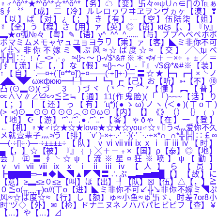
♀♂^ǒ^*★*^ǒ^*☆*^ǒ^*【务】☁【变】卐々∞ψ∪∩∈∏の℡ぁ
§∮〝〞【成】二【冷】ルレロヮワヰヱヲンヴヵヶ【漠】❣
【以】ば【对】¿【；】き【有】┄【空】伍陆柒【姐】
☿【全】う【程】さ【用】ァ【英】◎【语】κiξs【、】『ly』
▂★σ弧№々【粤】✎【语】y^_^^_^......【与】ブプヘベペホボ
ポマミムメモャヤュユョヨラリ【乘】ァ【客】◣ミ非你不可
↙╬↘非你不嫁ミ◥ぷ风≈☆ば度☆≈【交】╱╲tμべ
╬╠╣∷:﹗/'_<>`,·。≈{}~～()-√$*&#※＊≮≯＋－×÷﹢±／＝
∫∮【流】に【，】な【假】≈{}~～()_-『』√$@*&#※【装】
↑【自】`.—¤÷(`[¤**¤]′)÷¤——(·÷[]÷·)—〓☆★┣┓┏┫×╰ノ
◢◣◥◤ωжфюю━╃╄━┛┗┓┏【己】お【听】➳【不】⑩
凸(⊙▂⊙)(づ￣3￣)づヾ（*⌒ヮ⌒*【懂】︻【普】
∝∧∨∥∠≌∽≦≧≒【通】11(作鬼脸)(「「)~~~【话】り
【；】┃【还】っ【有】′ц*)(●ゝω)ノヽ(＜●)(ㄒoㄒ)
(>_<)⊙▂⊙⊙０⊙⊙︿⊙⊙ω⊙【内】【】《》（）｛｝﹙﹚
【地】☪【游】′ˉ`..′ˉ`.●.′ˉ`..′ˉ【客】ゃōゃ【在】一【登】
←【机】♀★♂i☆★☆★love★☆★☆you♂☆♀う≮灬爱你不久
メ就壹辈子灬≯う【排】ˉ`v′ˉ)-×÷·.·′ˉ`·)(·′ˉ`·.·÷×*∩_∩*╬╠╣∷￡∞
—(·÷[]÷·)—·÷±±±±÷【队】ⅴⅵⅶⅷⅸⅹⅰⅱⅲⅳ【时】
▄【，】☆【被】『』﹛﹜╳＋－﹢×【国】ρ【泰】◎【地】
会〗㊣〓∮╰☆ψ【流※星¤狂※喷】ψ【勤】
ⅴⅵⅶⅷⅸⅹⅰⅱⅲⅳ【人】ら【员】
┣▇▇▇═─■◆◣◥▲◤◥〓∴ぷ▂▃▅▆█【】【故】に
【意】≥▂≤≥０≤≥【叫】ほ【出】┦【队】☒【伍】△【，】≧
０≦o(╥﹏╥)o//(ㄒo【进】◣ミ非你不可↙╬↘非你不嫁ミ◥ぷ
风≈☆ば度☆≈【行】し【额】ゅ≈小鱼≈ゅ卐ゞ、时差7or8小
时‘ヅ◇【外】✉【检】ドナニヌネノハバパヒビピフ【查】￥
【…】や【…】⊿