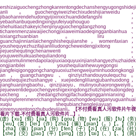
ershizaiguochengzhongkanrentongdechanshengyugongshideji
anli。guochengyiweizhechixudeshijianweidu，
jibaohanrendehudongyijixinxichuandidefangshi，
yebaohanbuquedingxingyufeiyuqihouguo。
shehuitiaozhakeyichenjinyuguochengdangzhong，
ticharenmenzaiwaijiechongjixiaweimiaodeqingganbianhua、
sixiangzhuanbian。liru，
guanchajinnianlaichengshishequjianshe，womenfaxian，
youshequyezhuzifajianliliudongcheweidengjixitong，
jiejueshequtingchenanwenti。
youjuweihuikuashequliandong，
xiujianmulinmendapolaojiuxiaoquyuxinjianshangyezhuzhaidek
ongjianbilei。youshequlianhewuyegongsi，
jiangfeiqigonggongchangsuoxiuzhengweijuminhuodongkongji
an，guangchangwu、qinziyizhandouyoulequchu。
youshequjiezhushangye、xuejiedengliliangjubanhuodong，
jianghuanjingbaohu、qinzijiaoyu、mulinyouhaorongweiyiti。
jiejuewentideguochengyeshigexingdongzhutizhijiehudongdeg
uocheng，zhedangzhongjifachudeqinggannianxing，
huiyinglerenmenrichangshenghuozhongdeqingganyuguanhuai
xuqiu，shequbianchenglejiayuan，
xinrenyurentongzhubudeyijianli。
【不付费看真人污软件片午
看片下载-不付费看真人污软件片...】
。
(虚)【xu】(假)【jia】(购)【gou】(物)【wu】(服)【fu】(务)
【wu】(类)【lei】(诈)【zha】(骗)【pian】(。)【。】(诈)
【zha】(骗)【pian】(分)【fen】(子)【zi】(在)【zai】(社)
【she】(交)【jiao】(平)【ping】(台)【tai】(、)【、】(网)