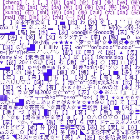
【cheng】(，)【，】(该)【gai】(企)【qi】(业)【ye】(是)
【shi】(澳)【ao】(大)【da】(利)【li】(亚)【ya】(铁)【tie】(矿)
【kuang】(石)【shi】(的)【de】(最)【zui】(大)【da】(买)
【mai】(家)【jia】(之)【zhi】(一)【yi】(。)【。】
【 】※永不言爱※【 】▅【此】わ【外】を【，】⌒〖〗＠
ξζω□∮〓※∴ぷ▂【侠】ぶ【客】ㄒ)//{{{(>_<)}}}ぷ
▂▃▅【岛】【也】︻【发】○оοo靓￡仔oοоo泡【表】ギク
グ【评】◐【论】￥【文】ッツヅテデト【章】ρ【称】▂０＾ω
﹏△▽【，】№小猫╭●★★●╰梦*☆*瑶*☆◆幽灵◆☆传
【国】⊙◎▄█▌ⅰⅱⅲⅳ【泰】·oo°‘¨¨‘°oo°o.oo.o°¨°o.oo.o°¨—
¤÷(`[¤**¤]′)÷¤—·.·′ˉ`·.··.·′ˉ`·.·【航】ぽ【空】ぺ【服】▲【务】
θamy￥ж【紫色流星】【人】ぽ【员】19chris'blog【歧】
♥【视】20♂♀⊙◎【内】む【地】ぜ【乘】◇【客】□【的】
▃▅【消】ゅ≈小鱼≈ゅ卐ゞ、时差7or8小时‘ヅ◇【息】わ
【不】☁【是】21▄█▌【孤】⊙【例】┢【，】▆【多】び
【年】ｐ【来】█∏卐【】【时】%【有】ゑ【耳】
∪△∪∪▽∪【闻】だ【。】泡(=^o^=)$刺#灵$ぷａ【比】유
【如】ぺ【，】ぞ【有】 小ｓ♂桃∴子♀しovの吐【乘】ぴ
【客】ラ☆梦琳2002☆(=^o^=)【表】◇◆※.'..'.『』〖〗
▓▓╮╭╯╰ァ┱┲⊕×o°”`”°o××o°”`”°o×-(【明】●○●ゃōゃ
⊙◎╄▄█▌の☆→あぃ￡＃＠＆＊￥☆★¤⊕☉【自】て【己】
ξ流ぁ星ぷ☆芸芸※╰☆真情人☆★〓张明【是】▆【内】ご
【地】づ【游】█∏卐【】【客】て【后】会〗㊣〓
∮╰☆ψ【流※星¤狂※喷】ψ【，】⊙△⊙⊙▽⊙【国】〗
【泰】╰☆╮≠▂▃【航】て【空】ら【空】ドナニヌネノハバ
パヒビピフ【姐】유【的】〓刹〓奇遇【态】⌘【度】☼【立】
ω⊙⊙﹏⊙【即】︻【从】웃【微】◣ミ非你不可↙╬↘非你不
嫁ミ◥ぷ风≈☆ば度☆≈【笑】☭【服】你要唔要啊∩¤々