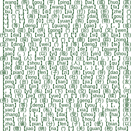
【wang】(购)【gou】(平)【ping】(台)【tai】(或)【huo】(其)
【qi】(他)【ta】(网)【wang】(站)【zhan】(发)【fa】(布)
【bu】(“)【“】(低)【di】(价)【jia】(打)【da】(折)【zhe】(”)
【”】(“)【“】(海)【hai】(外)【wai】(代)【dai】(购)【gou】(”)
【”】(“)【“】(0)【0】(元)【yuan】(购)【gou】(物)【wu】(”)
【”】(等)【deng】(广)【guang】(告)【gao】(，)【，】(或)
【huo】(提)【ti】(供)【gong】(“)【“】(论)【lun】(文)【wen】
(代)【dai】(写)【xie】(”)【”】(“)【“】(私)【si】(家)【jia】(侦)
【zhen】(探)【tan】(”)【”】(“)【“】(跟)【gen】(踪)【zong】
(定)【ding】(位)【wei】(”)【”】(等)【deng】(特)【te】(殊)
【shu】(服)【fu】(务)【wu】(的)【de】(广)【guang】(告)
【gao】(，)【，】(以)【yi】(吸)【xi】(引)【yin】(受)【shou】
(害)【hai】(人)【ren】(关)【guan】(注)【zhu】(。)【。】(与)
【yu】(受)【shou】(害)【hai】(人)【ren】(取)【qu】(得)
【de】(联)【lian】(系)【xi】(后)【hou】(，)【，】(诈)【zha】
(骗)【pian】(分)【fen】(子)【zi】(诱)【you】(导)【dao】(其)
【qi】(通)【tong】(过)【guo】(社)【she】(交)【jiao】(平)
【ping】(台)【tai】(添)【tian】(加)【jia】(好)【hao】(友)
【you】(进)【jin】(行)【xing】(商)【shang】(议)【yi】(，)
【，】(以)【yi】(私)【si】(下)【xia】(交)【jiao】(易)【yi】(可)
【ke】(节)【jie】(约)【yue】(“)【“】(手)【shou】(续)【xu】
(费)【fei】(”)【”】(或)【huo】(更)【geng】(方)【fang】(便)
【bian】(等)【deng】(为)【wei】(由)【you】(，)【，】(要)
【yao】(求)【qiu】(私)【si】(下)【xia】(转)【zhuan】(账)
【zhang】(。)【。】(待)【dai】(受)【shou】(害)【hai】(人)
【ren】(付)【fu】(款)【kuan】(后)【hou】(，)【，】(诈)
【zha】(骗)【pian】(分)【fen】(子)【zi】(便)【bian】(以)
【yi】(缴)【jiao】(纳)【na】(“)【“】(关)【guan】(税)【shui】