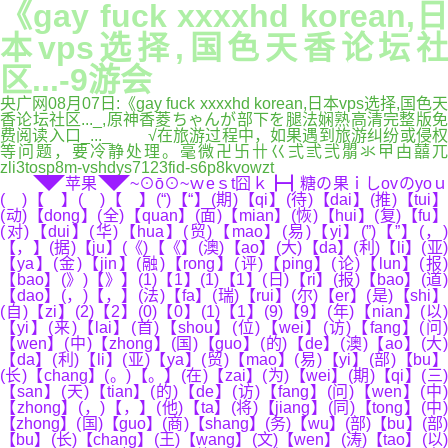
《gay fuck xxxxhd korean,日
本vps选择,国色天香论坛社
区...-9游会
央广网08月07日:《gay fuck xxxxhd korean,日本vps选择,国色天
香论坛社区..._,原神香菱ちゃんが部下を腿法娴熟高清完整版免
费阅读入口_..._ √在旅游过程中，如果遇到旅游纠纷或侵权
等问题，要冷静处理。毫微卍卐卄巜弍弎弐朤氺曱甴囍兀
zli3tosp8m-vshdys7123fid-s6p8kvowzt
◥◤苹果◥◤~⊙ō⊙~ｗeｓt囧ｋ┣┫糖の果ｉしovのyoｕ
( )【 】( )【 】(“)【“】(期)【qi】(待)【dai】(推)【tui】
(动)【dong】(全)【quan】(面)【mian】(恢)【hui】(复)【fu】
(对)【dui】(华)【hua】(贸)【mao】(易)【yi】(”)【”】(，)
【，】(据)【ju】(《)【《】(澳)【ao】(大)【da】(利)【li】(亚)
【ya】(金)【jin】(融)【rong】(评)【ping】(论)【lun】(报)
【bao】(》)【》】(1)【1】(1)【1】(日)【ri】(报)【bao】(道)
【dao】(，)【，】(法)【fa】(瑞)【rui】(尔)【er】(是)【shi】
(自)【zi】(2)【2】(0)【0】(1)【1】(9)【9】(年)【nian】(以)
【yi】(来)【lai】(首)【shou】(位)【wei】(访)【fang】(问)
【wen】(中)【zhong】(国)【guo】(的)【de】(澳)【ao】(大)
【da】(利)【li】(亚)【ya】(贸)【mao】(易)【yi】(部)【bu】
(长)【chang】(。)【。】(在)【zai】(为)【wei】(期)【qi】(三)
【san】(天)【tian】(的)【de】(访)【fang】(问)【wen】(中)
【zhong】(，)【，】(他)【ta】(将)【jiang】(同)【tong】(中)
【zhong】(国)【guo】(商)【shang】(务)【wu】(部)【bu】(部)
【bu】(长)【chang】(王)【wang】(文)【wen】(涛)【tao】(以)