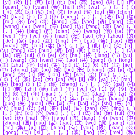
【yi】(及)【ji】(其)【qi】(他)【ta】(高)【gao】(级)【ji】(官)
【guan】(员)【yuan】(会)【hui】(晤)【wu】(。)【。】(《)
【《】(悉)【xi】(尼)【ni】(先)【xian】(驱)【qu】(晨)【chen】
(报)【bao】(》)【》】(称)【cheng】(，)【，】(法)【fa】(瑞)
【rui】(尔)【er】(将)【jiang】(邀)【yao】(请)【qing】(王)
【wang】(文)【wen】(涛)【tao】(访)【fang】(澳)【ao】(，)
【，】(并)【bing】(前)【qian】(往)【wang】(他)【ta】(位)
【wei】(于)【yu】(南)【nan】(澳)【ao】(州)【zhou】(的)
【de】(家)【jia】(庭)【ting】(葡)【pu】(萄)【tao】(园)
【yuan】(做)【zuo】(客)【ke】(。)【。】(此)【ci】(次)【ci】
(访)【fang】(华)【hua】(期)【qi】(间)【jian】(，)【，】(法)
【fa】(瑞)【rui】(尔)【er】(还)【hai】(将)【jiang】(与)【yu】
(王)【wang】(文)【wen】(涛)【tao】(共)【gong】(同)【tong】
(主)【zhu】(持)【chi】(第)【di】(1)【1】(6)【6】(届)【jie】
(中)【zhong】(澳)【ao】(部)【bu】(长)【chang】(级)【ji】(经)
【jing】(济)【ji】(联)【lian】(委)【wei】(会)【hui】(。)【。】
(《)【《】(澳)【ao】(大)【da】(利)【li】(亚)【ya】(人)【ren】
(报)【bao】(》)【》】(称)【cheng】(，)【，】(该)【gai】(机)
【ji】(制)【zhi】(始)【shi】(于)【yu】(1)【1】(9)【9】(8)
【8】(6)【6】(年)【nian】(，)【，】(但)【dan】(自)【zi】(2)
【2】(0)【0】(1)【1】(7)【7】(年)【nian】(两)【liang】(国)
【guo】(关)【guan】(系)【xi】(开)【kai】(始)【shi】(恶)【e】
(化)【hua】(以)【yi】(来)【lai】(暂)【zan】(停)【ting】(。)
【。】(此)【ci】(外)【wai】(，)【，】(法)【fa】(瑞)【rui】(尔)
【er】(还)【hai】(将)【jiang】(访)【fang】(问)【wen】(中)
【zhong】(国)【guo】(宝)【bao】(武)【wu】(钢)【gang】(铁)
【tie】(集)【ji】(团)【tuan】(有)【you】(限)【xian】(公)
【gong】(司)【si】(。)【。】(澳)【ao】(媒)【mei】(称)