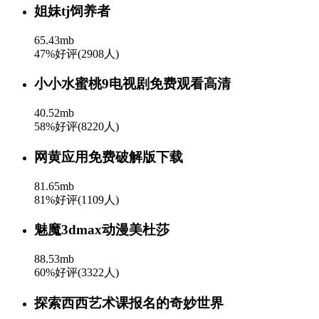
姐妹tj饲养者
65.43mb
47%好评(2908人)
小小水蜜桃9电视剧免费观看高清
40.52mb
58%好评(8220人)
网黄应用免费破解版下载
81.65mb
81%好评(1109人)
魅魔3dmax动漫美杜莎
88.53mb
60%好评(3322人)
探索西西艺术课报名的奇妙世界