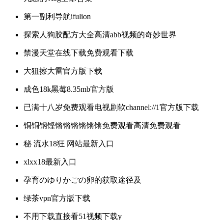
第一副利导航ifulion
探索人狗胶配方大全高清abb视频的奇妙世界
禁漫天堂在线下载免费观看下载
大狙擦大雷官方版下载
成色18k黑莓8.35mb官方版
已满十八岁免费观看电视剧软channel://1官方版下载
铜铜钢铿锵锵锵锵锵锵免费观看高清免费观看
秘 流水18狂 网站最新入口
xlxx18最新入口
孕育のゆりかごの卵的获取途径及
绿茶vpn官方版下载
不用下载直接看51视频下载y