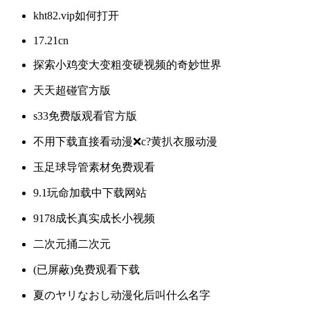
kht82.vip如何打开
17.21cn
探索小鸡变大变粗变硬视频的奇妙世界
天天超碰官方版
s33免费版观看官方版
不用下载直接看动漫❌c?黄扒衣服动漫
玉足球导管素材免费观看
9.1玩命加载中下载网站
9178成长真实成长小视频
二次元捅二次元
(已屏蔽)免费观看下载
夏のヤリなおし动漫化后叫什么名字