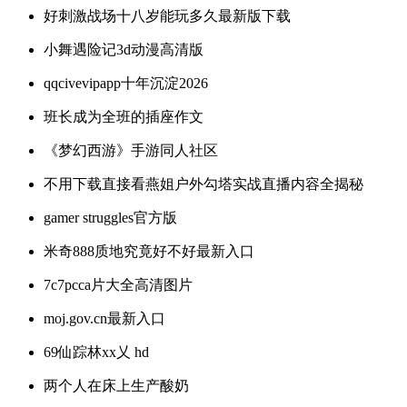
好刺激战场十八岁能玩多久最新版下载
小舞遇险记3d动漫高清版
qqcivevipapp十年沉淀2026
班长成为全班的插座作文
《梦幻西游》手游同人社区
不用下载直接看燕姐户外勾塔实战直播内容全揭秘
gamer struggles官方版
米奇888质地究竟好不好最新入口
7c7pcca片大全高清图片
moj.gov.cn最新入口
69仙踪林xx乂 hd
两个人在床上生产酸奶