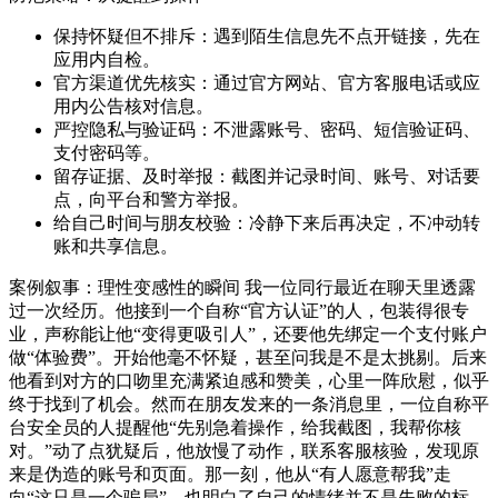
保持怀疑但不排斥：遇到陌生信息先不点开链接，先在
应用内自检。
官方渠道优先核实：通过官方网站、官方客服电话或应
用内公告核对信息。
严控隐私与验证码：不泄露账号、密码、短信验证码、
支付密码等。
留存证据、及时举报：截图并记录时间、账号、对话要
点，向平台和警方举报。
给自己时间与朋友校验：冷静下来后再决定，不冲动转
账和共享信息。
案例叙事：理性变感性的瞬间 我一位同行最近在聊天里透露
过一次经历。他接到一个自称“官方认证”的人，包装得很专
业，声称能让他“变得更吸引人”，还要他先绑定一个支付账户
做“体验费”。开始他毫不怀疑，甚至问我是不是太挑剔。后来
他看到对方的口吻里充满紧迫感和赞美，心里一阵欣慰，似乎
终于找到了机会。然而在朋友发来的一条消息里，一位自称平
台安全员的人提醒他“先别急着操作，给我截图，我帮你核
对。”动了点犹疑后，他放慢了动作，联系客服核验，发现原
来是伪造的账号和页面。那一刻，他从“有人愿意帮我”走
向“这只是一个骗局”，也明白了自己的情绪并不是失败的标