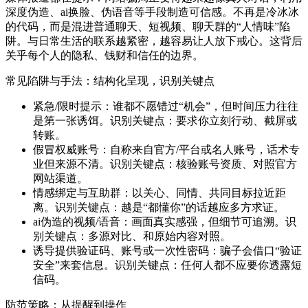
深度伪造、ai换脸、伪语音等手段制造可信感。不再是冷冰冰
的代码，而是混进普通聊天、短视频、聊天群的“人情味”陷
阱。与日常生活的联系越紧密，越容易让人放下戒心。这背后
关乎每个人的隐私、钱财和信任的边界。
常见陷阱与手法：结构化呈现，识别关键点
紧急/限时提示：谁都不愿错过“机会”，但时间压力往往
是第一张诱饵。识别关键点：要求你立刻行动、截屏或
转账。
假冒权威账号：自称来自官方/平台或名人账号，话术专
业但来源不清。识别关键点：核验账号资质、对照官方
网站渠道。
情感绑定与互助群：以关心、同情、共同目标拉近距
离。识别关键点：越是“都懂你”的话越应多方求证。
ai伪造的视频/语音：画面真实感强，但细节可追溯。识
别关键点：多源对比、和原始内容对照。
诱导提供验证码、账号或一次性密码：骗子会借口“验证
安全”来套信息。识别关键点：任何人都不应要你透露短
信码。
防范策略：从提醒到操作