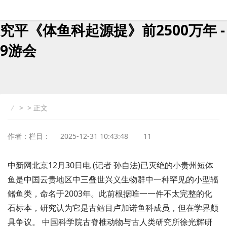
中国！科学家对小贵州短体鱼最新研
究平《体鱼科起源提》前2500万年 -
9游会
> > 正文
作者：栏目：
2025-12-31 10:43:48
11
中新网北京12月30日电 (记者 孙自法)已灭绝的小贵州短体
鱼是中国云贵地区中三叠世兴义生物群中一种罕见的小型辐
鳍鱼类，命名于2003年。此前根据唯一一件不太完整的化
石标本，研究认为它是古鳕目卢加诺鱼科成员，但在学界颇
具争议。 中国科学院古脊椎动物与古人类研究所徐光辉研