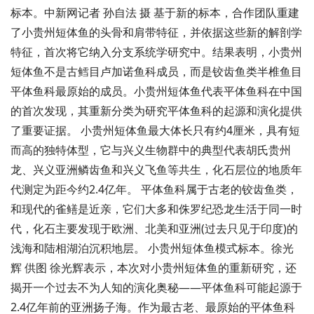
标本。中新网记者 孙自法 摄 基于新的标本，合作团队重建
了小贵州短体鱼的头骨和肩带特征，并依据这些新的解剖学
特征，首次将它纳入分支系统学研究中。结果表明，小贵州
短体鱼不是古鳕目卢加诺鱼科成员，而是铰齿鱼类半椎鱼目
平体鱼科最原始的成员。小贵州短体鱼代表平体鱼科在中国
的首次发现，其重新分类为研究平体鱼科的起源和演化提供
了重要证据。 小贵州短体鱼最大体长只有约4厘米，具有短
而高的独特体型，它与兴义生物群中的典型代表胡氏贵州
龙、兴义亚洲鳞齿鱼和兴义飞鱼等共生，化石层位的地质年
代测定为距今约2.4亿年。 平体鱼科属于古老的铰齿鱼类，
和现代的雀鳝是近亲，它们大多和侏罗纪恐龙生活于同一时
代，化石主要发现于欧洲、北美和亚洲(过去只见于印度)的
浅海和陆相湖泊沉积地层。 小贵州短体鱼模式标本。徐光
辉 供图 徐光辉表示，本次对小贵州短体鱼的重新研究，还
揭开一个过去不为人知的演化奥秘——平体鱼科可能起源于
2.4亿年前的亚洲扬子海。作为最古老、最原始的平体鱼科