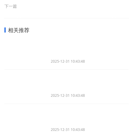
下一篇
相关推荐
2025-12-31 10:43:48
2025-12-31 10:43:48
2025-12-31 10:43:48