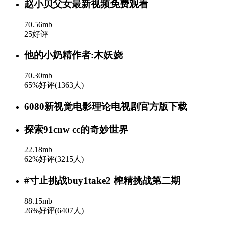
赵小贝父女最新视频免费观看
70.56mb
25好评
他的小奶精作者:木妖娆
70.30mb
65%好评(1363人)
6080新视觉电影理论电视剧官方版下载
探索91cnw cc的奇妙世界
22.18mb
62%好评(3215人)
#寸止挑战buy1take2 榨精挑战第二期
88.15mb
26%好评(6407人)