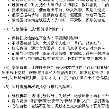
过度自述：对方把个人痛点讲得很晦涩、很戏剧化，目的
要求跳转渠道：催你退出平台、转入私聊。识别关键点：
虚假证据与承诺：提供伪造场景、假证据，制造可信度。
情感压力转为金钱压力：先讨好、再索取。识别关键点：
（3）防范策略（从“提醒”到“操作”）
保持初次接触在平台内：不要跳到私聊；
不泄露敏感信息，尤其是个人账户、号码、财务细节；
核实身份：通过官方渠道、公开信息交叉验证对方身份；
记录与证据管理：保留对话截图、时间线，避免一时冲动
使用平台自带的举报/封锁功能，必要时向朋友同事求证
（4）案例叙事：让理性变感性 有位网友讲述自己遇到“刺青
出要线下交易、转账与共享私人信息的要求。朋友起初拒绝，
一时间质疑自我判断，事后才明白，真正的力量在于不把情感
（5）应对措施与权威指引（最后的稻草）
维权步骤：遇到可疑账号，先截屏、记录证据；再在平台
官方资源：利用网警/公安部的“网络举报”入口，拨打当地
心理自救：被骗不丢脸，沉默才是最大的风险；联系可信