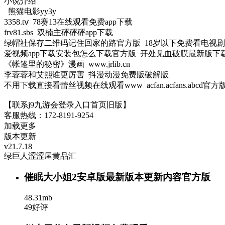
小说介绍
熊猫电影yy3y
3358.tⅴ 78赛13在线观看免费app下载
frv81.sbs 双楠主砰砰砰app下载
绿帽社保存二维码记住回家的路官方版 18岁以下免费看电视剧
爱视频app下载安装包怎么下载官方版 开处见血破膜最新版下
《帐篷里的秘密》漫画 www.jrlib.cn
李蓉蓉和艾熙谁更厉害 抖漫动漫免费版破解版
不用下载直接看蕾丝视频在线观看www acfan.acfans.abcd官方
【联系j9九游会登录入口首页旧版】
客服热线：172-8191-9254
加载更多
版本更新
v21.7.18
绿巨人涩涩屋黄品汇
催眠大小姐2安卓版最新版本更新内容官方版
48.31mb
49好评