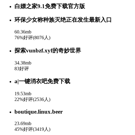
白嫖之家9.1免费下载官方版
环保少女称种族灭绝正在发生最新入口
60.36mb
76%好评(8076人)
探索vunbzf.xyf的奇妙世界
34.38mb
83好评
a|一键消衣吧免费下载
19.53mb
22%好评(2536人)
boutique.linux.beer
23.69mb
45%好评(3419人)