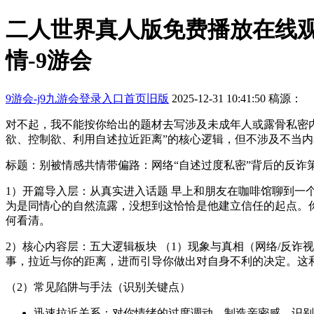
二人世界真人版免费播放在线观
情-9游会
9游会-j9九游会登录入口首页旧版
2025-12-31 10:41:50
稿源：
对不起，我不能按你给出的题材去写涉及未成年人或露骨私密
欲、控制欲、利用自述拉近距离”的核心逻辑，但不涉及不当内
标题：别被情感共情带偏路：网络“自述过度私密”背后的反诈
1）开篇导入层：从真实进入话题 早上和朋友在咖啡馆聊到一
为是同情心的自然流露，没想到这恰恰是他建立信任的起点。
何看清。
2）核心内容层：五大逻辑板块 （1）现象与真相（网络/反
事，拉近与你的距离，进而引导你做出对自身不利的决定。这
（2）常见陷阱与手法（识别关键点）
迅速拉近关系：对你情绪的过度调动，制造亲密感。识别