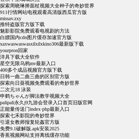
探索周晓琳擀面杖视频大全种子的奇妙世界
911行情网站电视观看高清版西瓜官方版
missav.zxy
推特盗版官方版下载
魅影影院免费观看电视剧的方法
白嫖国内cdn图片缓存加速官方版
xaxwaswaswasxilxilxkino306最新版下载
yourpron回家
洋具下载大全软件
星空无限乌鸦mv最新入口
400多个成品视频官方版下载
日韩一曲二曲三曲的区别官方版
探索向日葵视频免费观看的奇妙世界
二次元18 泳装
申鹤ちゃんが脚法教学视频大全
palipali永久j9九游会登录入口首页旧版官网
正能量传送门index·php最新入口
探索七禾影院的奇妙世界
引退女教师报复轮姦官方版
免费9.1破解版.apk安装2025
香蕉视频网站支持离线缓存功能