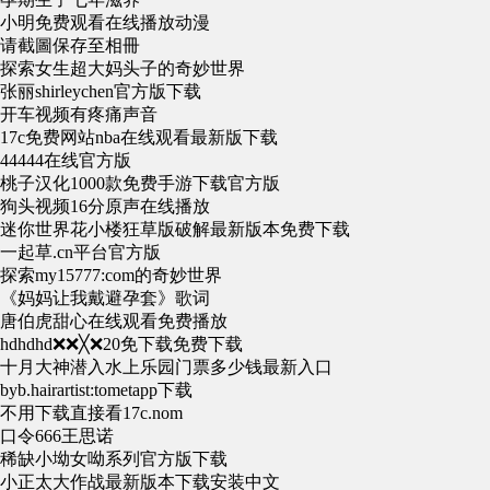
小明免费观看在线播放动漫
请截圖保存至相冊
探索女生超大妈头子的奇妙世界
张丽shirleychen官方版下载
开车视频有疼痛声音
17c免费网站nba在线观看最新版下载
44444在线官方版
桃子汉化1000款免费手游下载官方版
狗头视频16分原声在线播放
迷你世界花小楼狂草版破解最新版本免费下载
一起草.cn平台官方版
探索my15777:com的奇妙世界
《妈妈让我戴避孕套》歌词
唐伯虎甜心在线观看免费播放
hdhdhd❌❌╳❌20免下载免费下载
十月大神潜入水上乐园门票多少钱最新入口
byb.hairartist:tometapp下载
不用下载直接看17c.nom
口令666王思诺
稀缺小坳女呦系列官方版下载
小正太大作战最新版本下载安装中文