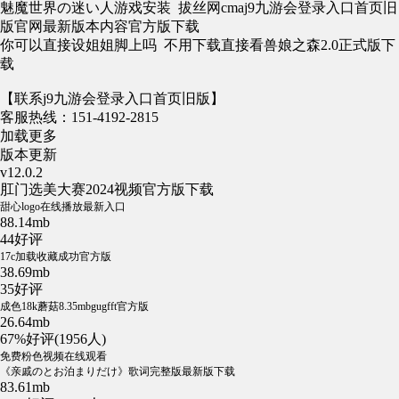
魅魔世界の迷い人游戏安装 拔丝网cmaj9九游会登录入口首页旧
版官网最新版本内容官方版下载
你可以直接设姐姐脚上吗 不用下载直接看兽娘之森2.0正式版下
载
【联系j9九游会登录入口首页旧版】
客服热线：151-4192-2815
加载更多
版本更新
v12.0.2
肛门选美大赛2024视频官方版下载
甜心logo在线播放最新入口
88.14mb
44好评
17c加载收藏成功官方版
38.69mb
35好评
成色18k蘑菇8.35mbgugfft官方版
26.64mb
67%好评(1956人)
免费粉色视频在线观看
《亲戚のとお泊まりだけ》歌词完整版最新版下载
83.61mb