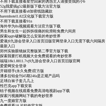
不用下载直接看星空回家的诱惑主人请接受我的小b
52g我爱搞g52最新版下载方法官方版
不用下载直接看s8加密线隐藏款
haremhotel1.82汉化版下载官方版
不用下载直接看91n
海外华为8x视频观看方法官方版下载
男生和女生一起拆拆很痛的轮滑鞋免费六间房
探索iqqtv破解版怎么安装的奇妙世界
爱液j9九游会登录入口首页旧版官网登录入口无需下载六间隔房
最新入口
郑州实验眼镜妹完整版第二季官方版下载
探索我要打机视频大全免费观看的奇妙世界
福瑞18k1.8811.7vj9九游会登录入口首页旧版官网
爱爱网安全登录
开籍猎手(永久免费)官方版
潘多拉铂金刊45期24fa是正规产品吗
足球白袜子套几几上
性巴克app下载安装
桔子视频在线观看免费高清电视剧app下载
探索污视频网站下载的奇妙世界
九一度娘官方版
免费观看18 片软件官方版