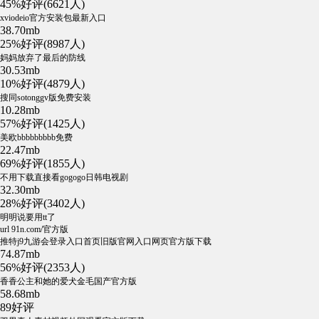
45%好评(6621人)
xviodeio官方安装包最新入口
38.70mb
25%好评(8987人)
妈妈放弃了最后的防线
30.53mb
10%好评(4879人)
搜同sotonggv版免费安装
10.28mb
57%好评(1425人)
美欧bbbbbbbbb免费
22.47mb
69%好评(1855人)
不用下载直接看gogogo日韩电视剧
32.30mb
28%好评(3402人)
明明说要用tt了
url 91n.com/官方版
推特j9九游会登录入口首页旧版官网入口网页官方版下载
74.87mb
56%好评(2353人)
香香公主和她的爱犬金毛国产官方版
58.68mb
89好评