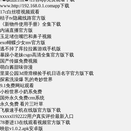
www.http://192.168.0.1.comapp下载
17c白丝喷视频观看
桔子tv隐藏线路官方版
《新物件使用手册》全集下载
内涵直播官方版
玉足堵住嘴巴和鼻子视频
exo蝴蝶少女mv官方版
逃不掉了库拉拉酱游戏手机版
暴躁小老妹csgo高清全集官方版下载
国产传媒免费视频
萌白酱甜味弥漫
里菜公园3d滑滑梯捡手机日语名字官方版下载
探索洗澡爆 乳的奇妙世界
9.1免费网站观看
小粉世界小奶系免费
国外永久免费crm系统
永久免费 看片三叶草
飞极速手机在线版官方版下载
xxxxxl192222用户真实评价最新入口
78赛进13在线观看视频官方版下载
映欲v1.0.2.apk安卓版