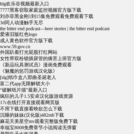
hlg欢乐谷视频最新入口
7777黑客窃取家庭监控视频官方版下载
刘亦菲黑金刚1到15集免费观看免费观看下载
3d同人动漫触手无尽
the bitter end podcast—beer stories | the bitter end podcast
爱液旧版红色logo
成人黄色软件官方版下载
www.59.gov.cn
外国趴着打光屁股打红网站
女性带双栓锁插尿管的痛苦上班官方版
《新品玩具测试员》漫画免费观看
《魅魔的惩罚游戏汉化版》
[slg]纸巾盒八部曲圣诞老人
富二代app无限解锁大小
“破解纸片描”最新入口
疯狂的儿子1.5安卓汉化版游戏资源
17c在线打开直接观看网页版
不用下载直接看映欲怎么下载
沉睡的妹妹(汉化版)482mb下载
麻花天美星空mv观看完整版免费下载
幸福宝8008免费章节小说阅读无弹窗
孕期生子七年滋养