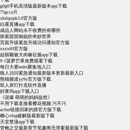
g0g0手机高清版最新版本app下载
75gcca片
xkdspspk3.0官方版
白露直播app下载
成品人网站永不收费的有哪些
探索甜甜御姐的奇妙世界
页面升级紧急升级访问通知官方版
xxxx69官方版
赵丽颖被大肉楱征服app下载
9·1菠萝芒果免费观看下载
每日大赛mdrs聚集地入口
狼人访问紧急通知最新版本更新最新入口
熊猫频道yy9y官方版下载
双人床打扑克软件直播
好莱坞app下载入口
《误爆 萌萌的妈妈徒然》
不用下载直接看樱花视频 污不污
acfun链接回家的路官方版下载
糖心vlog破解版最新版下载
天堂禁漫app下载
管鲍之交最新章节笔趣阁无弹窗最新版下载