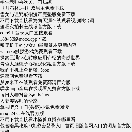
学生老师喜欢关注有后续
《哥布林1~4》双男主免费下载
雪女与诅咒戒指漫画完整版免费下载
不用下载直接看海角天涯在线观看视频跌出词
酒吧实拍刺激战场官方版下载
com9.1.登录入口直接观看
188453路mooc.app下载
贩卖机里的少女2.0最新版本更新内容
yaimiko触摸游戏免费观看下载
探索已满18点转账应用介绍的奇妙世界
青色大脑桃子移植汉化组官方版下载
我的手机上全是禁忌aop
深夜网免费观看下载
梦梦来了在线观看免费高清官方版
噗噗pupu全集在线观看免费官方版下载
每日大赛抖音风onlyfans
人妻美容师的诱惑
拿去吧义子们(头盔)小说免费阅读
mogu24.cc在线官方版
不用下载直接看小怪兽直播在哪里看
包含暗黑吃瓜j9九游会登录入口首页旧版官网入口的词条官方版
下载