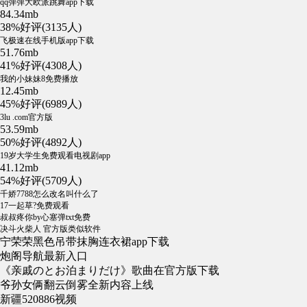
qq弹弹大欧派跳舞app下载
84.34mb
38%好评(3135人)
飞极速在线手机版app下载
51.76mb
41%好评(4308人)
我的小妹妹8免费播放
12.45mb
45%好评(6989人)
3lu .com官方版
53.59mb
50%好评(4892人)
19岁大学生免费观看电视剧app
41.12mb
54%好评(5709人)
千娇7788怎么改名叫什么了
17一起草?免费观看
叔叔疼你by心塞弹txt免费
决斗火柴人 官方版类似软件
宁荣荣黑色吊带抹胸连衣裙app下载
炮阁导航最新入口
《亲戚のとお泊まりだけ》歌曲在官方版下载
爷孙女俩翻云倒雾全新内容上线
新疆520886视频