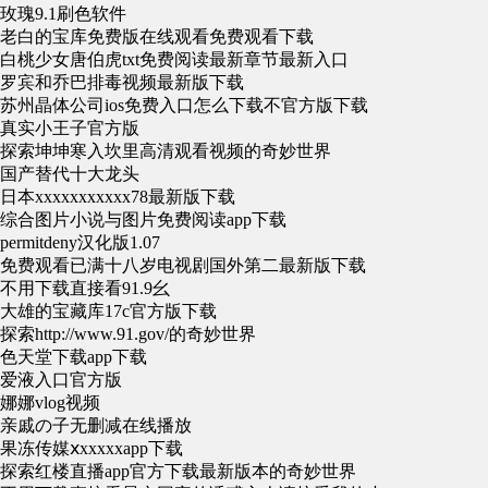
玫瑰9.1刷色软件
老白的宝库免费版在线观看免费观看下载
白桃少女唐伯虎txt免费阅读最新章节最新入口
罗宾和乔巴排毒视频最新版下载
苏州晶体公司ios免费入口怎么下载不官方版下载
真实小王子官方版
探索坤坤寒入坎里高清观看视频的奇妙世界
国产替代十大龙头
日本xxxxxxxxxxx78最新版下载
综合图片小说与图片免费阅读app下载
permitdeny汉化版1.07
免费观看已满十八岁电视剧国外第二最新版下载
不用下载直接看91.9幺
大雄的宝藏库17c官方版下载
探索http://www.91.gov/的奇妙世界
色天堂下载app下载
爱液入口官方版
娜娜vlog视频
亲戚の子无删减在线播放
果冻传媒ⅹxxxxxapp下载
探索红楼直播app官方下载最新版本的奇妙世界