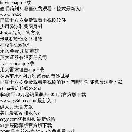
hdvideoapp下载
催眠药剂3d漫画免费观看下拉式最新入口
www.5543
已满十八岁免费观看电视剧软件
少司缘泳装美图身材
404黄台入口官方版
米胡桃粉色洛丽塔裙
在校生vlog软件
永久免费 未满蘑菇
英大证券有限责任公司
17c12cm.app下载
用大雷擦狙击app下载
探索苹果tv网页浏览器的奇妙世界
已满十八岁免费观看电视剧的软件有哪些功能免费观看下载
china果冻传媒ⅹxⅹhd
l降价至20万起销量飙升6051台官方版下载
www.gs3dmax.com最新入口
伊人月天官方版
美国发布站和永久站
ccyy.com切换移动最新线路
51抽屉隐藏版官方版下载
?✿极品白丝✿?白皙app免费观看下载