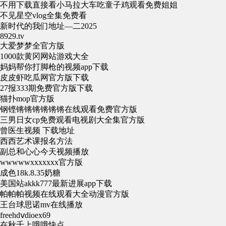
不用下载直接看小马拉大车吃童子鸡观看免费姐姐
不见星空vlog全集免费看
新时代的我们地址—二2025
8929.tv
大爱梦梦全官方版
1000款黄冈网站游戏大全
妈妈帮你打脚枪的视频app下载
皮皮虾吃瓜网官方版下载
27报333期免费官方版下载
猫扑mop官方版
钢铿锵锵锵锵锵锵在线观看免费官方版
三男日女cp免费观看电视剧大全集官方版
曾医生视频 下载地址
西西艺术课报名方法
副总和心心今天视频播放
wwwwwxxxxxxx官方版
成色18k.8.35奶糖
美国站akkk777最新进展app下载
帕帕帕视频在线观看大全动漫官方版
王台球思诺mv在线播放
freehdⅴdioex69
在秋千上哦哦快点