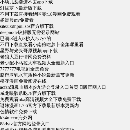
小幼儿裂缝进不去app下载
91拔萝卜最新版下载
不用下载直接看绝区零r18漫画免费观看
杨晨晨mv免费看
site:uxdhpull.sbs官方版下载
deepnode破解版无需登录网站
已满i8进入i3秒入7y7y7的
不用下载直接看小南娘吃萝卜全集哪里看
星野与光头哥原视频app下载
老狼大豆行情网免费资料
老少配小马拉大车视频大全最新入口
7777777电视剧全集免费
脐橙厚乳水煎质检小说最新章节更新
樱花漫画免费阅读在线
acfan流鼻血版本j9九游会登录入口首页旧版官网入口
威龙喂骇爪吃78官方版下载
免费观看nba高清视频大全下载免费下载
谜妹漫画1.7.6官方下载最新版本更新内
色情软件免费下载
k34n·ccm海外网
88dytv官方网站登录入口
暴躁少女视频免费观看电视剧官方版