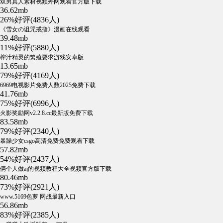
双男真人素材视频外网观看官方版下载
36.62mb
26%好评(4836人)
《雪女の诅咒戒指》漫画在线观看
39.48mb
11%好评(5880人)
榨汁精灵的繁殖要求游戏安卓版
13.65mb
79%好评(4169人)
6969电视影片免费人数2025免费下载
41.76mb
75%好评(6996人)
火影奖励网v2.2.8.cc最新版免费下载
83.58mb
79%好评(2340人)
暴躁少女csgo高清免费免费观看下载
57.82mb
54%好评(2437人)
俩个人做aj的视频教程大全视频官方版下载
80.46mb
73%好评(2921人)
www.5169色萝 网战最新入口
56.86mb
83%好评(2385人)