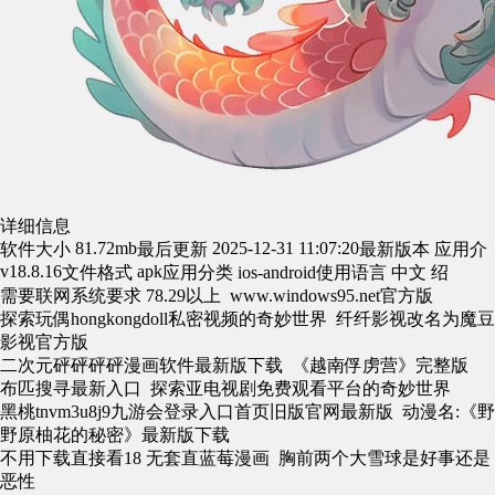
详细信息
81.72mb
2025-12-31 11:07:20
软件大小
最后更新
最新版本
应用介
v18.8.16
apk
文件格式
应用分类 ios-android
使用语言
中文
绍
需要联网
系统要求
78.29以上
www.windows95.net官方版
探索玩偶hongkongdoll私密视频的奇妙世界 纤纤影视改名为魔豆
影视官方版
二次元砰砰砰砰漫画软件最新版下载 《越南俘虏营》完整版
布匹搜寻最新入口 探索亚电视剧免费观看平台的奇妙世界
黑桃tnvm3u8j9九游会登录入口首页旧版官网最新版 动漫名:《野
野原柚花的秘密》最新版下载
不用下载直接看18 无套直蓝莓漫画 胸前两个大雪球是好事还是
恶性